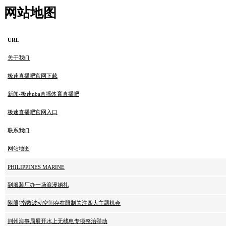
网站地图
URL
关于我们
极速直播吧官网下载
新闻-极速nba直播体育直播吧
极速直播吧官网入口
联系我们
网站地图
PHILIPPINES MARINE
到服装厂办一场浪漫婚礼
附股)指数波动空间存在限制关注四大主题机会
荆州海事局展开水上无线电专项整治举动