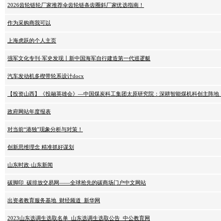
2026齿轮链轮厂家推荐伞齿轮链条齿圈斜厂家优选指南！
作为采购商我可以
上海虎跃的个人主页
强军文化专刊·军史发现丨新中国海军自行建造第一代巡逻艇
汽车发动机多楔带轮系设计docx
【投资山西】《投融英雄会》—中国煤炭科工集团太原研究院：深耕智能煤机科创主阵地
政府网站年度报表
对当前“港独”现象分析与对策！
创新思维理念 精准抓好谋划
山东时政·山东新闻
碳脚印_碳排放交易网——全球抢先的碳商场门户中文网站
出资者教育服务基地_财经频道_新华网
2023山东选调生选取名单_山东选调生选取公告_中公教育网