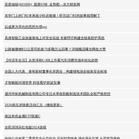
亚星锚链(601890)_股票行情_走势图—东方财富网
东华门上的门钉本来就少你还敢撞！听完这门钉的故事就理解了
以成果为导向的思想办理ppt
具身智能工业加速落地上对安全应战 专家呼吁构建全链条防护系统
公路被撒钢钉2公里司机捡70多颗怎么回事？详细概况曝光网友大赞
【对话车生活】从奕泽和C-HR上市看汽车消费市场年轻化趋势
全国人大代表、泰和新材董事长宋西全：构建锂电池全链条安全标准
才智赋能河湖管养 科技看护碧波安澜
晟河环保机械制造有限公司专注水草收割船制造技术团队全程严格把控
2026南京岁除夜活动汇总（继续更新）
南边有色金属ETF联接C
全民消消乐红包版2024游戏
徐州公交布置二季度安全出产作业 压实职责链条 强化源头监管 从严督导查核