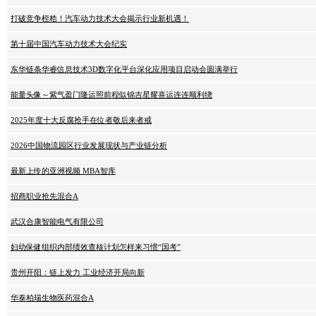
打破竞争桎梏！汽车动力技术大会揭示行业新机遇！
第十届中国汽车动力技术大会纪实
东华链条华睿信息技术3D数字化平台深化应用项目启动会圆满举行
能量头像～紫气盈门隆运照前程似锦吉星耀喜运连连顺利绕
2025年度十大反腐抢手在位者敬后来者戒
2026中国物流园区行业发展现状与产业链分析
最新上传的亚洲视频 MBA智库
招商职业抢先混合A
武汉合康智能电气有限公司
妇幼保健组织内部绩效查核计划怎样来习惯“国考”
贵州开阳：链上发力 工业经济开局向新
华泰柏瑞生物医药混合A