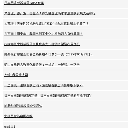
日本用注射器放里 MBA智库
聚企业、强产业、优生态！静安区企业高水平质量的发展大会举行
太荒谬！美军F-35机头没雷达“杠铃”当配重真让稀土卡脖了？
东西问丨周安华：我国电影工业化内核与西方有何异同？
抗病毒概念股成医药板块焦点龙头标的有望迎布局良机
邮储银行邮储金出资金条价格今日多少一克（2025年05月29日）
韶山文旅迈入数智化新阶段：一机游、一屏管、一路学
产经_我国经济网
一边面膜一边躺着的运动 - 面膜躺着的运动新年版下载V9
日本女主妇6高档感穿搭 - 日本女主妇6高档感穿搭新年版下载V
k3导航拆装教程简介有哪些
北极星智能电网在线
test1111