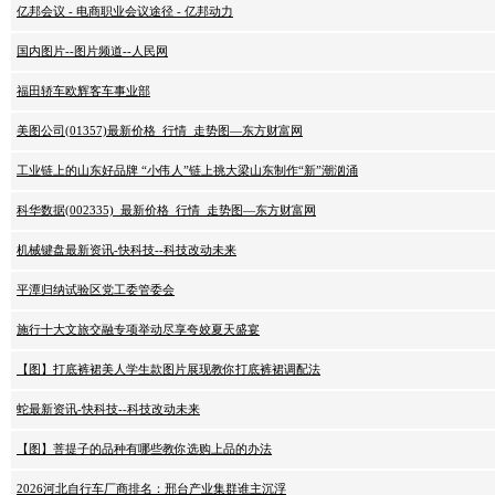
亿邦会议 - 电商职业会议途径 - 亿邦动力
国内图片--图片频道--人民网
福田轿车欧辉客车事业部
美图公司(01357)最新价格_行情_走势图—东方财富网
工业链上的山东好品牌 “小伟人”链上挑大梁山东制作“新”潮汹涌
科华数据(002335)_最新价格_行情_走势图—东方财富网
机械键盘最新资讯-快科技--科技改动未来
平潭归纳试验区党工委管委会
施行十大文旅交融专项举动尽享夸姣夏天盛宴
【图】打底裤裙美人学生款图片展现教你打底裤裙调配法
蛇最新资讯-快科技--科技改动未来
【图】菩提子的品种有哪些教你选购上品的办法
2026河北自行车厂商排名：邢台产业集群谁主沉浮