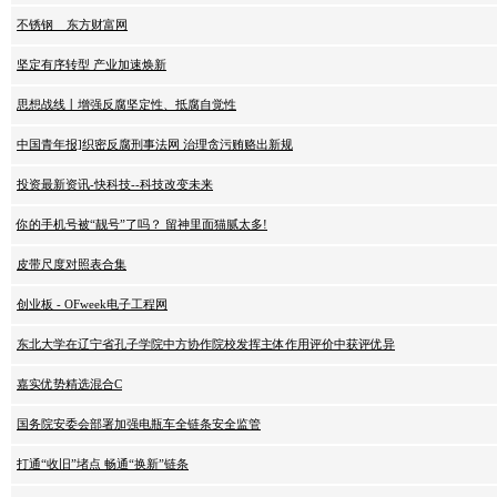
不锈钢 _ 东方财富网
坚定有序转型 产业加速焕新
思想战线丨增强反腐坚定性、抵腐自觉性
中国青年报]织密反腐刑事法网 治理贪污贿赂出新规
投资最新资讯-快科技--科技改变未来
你的手机号被“靓号”了吗？ 留神里面猫腻太多!
皮带尺度对照表合集
创业板 - OFweek电子工程网
东北大学在辽宁省孔子学院中方协作院校发挥主体作用评价中获评优异
嘉实优势精选混合C
国务院安委会部署加强电瓶车全链条安全监管
打通“收旧”堵点 畅通“换新”链条