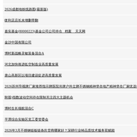
2026成都地铁线路图(最新版)
便利店店长未增删带翻
嘉实基金(80000223)基金公司公司持仓_ 档案 _ 天天网
金沙中国有限公司
博时新战略灵敏装备混合A
河北加快推进低空制造业高质量发展
唐山高新区以项目建设促进高质量发展
2026苏州导视牌厂家推荐指示牌医院吊牌户外立牌不锈钢精神堡垒地产精神堡垒厂家优选
附股)指数波动空间存在限制关注四大主题机会
博时生长领航混合C
平潭综合实验区党工委管委会
2026年3月不锈钢链板链条供货商哪家好？深耕行业铸品质技术服务双赋能