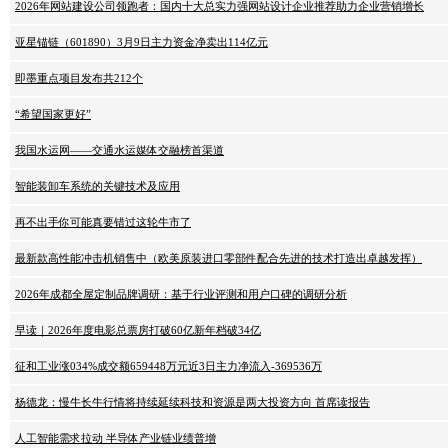
2026年网站建设公司领跑者：国内十大总实力强网站设计企业推荐助力企业营销增长
亚星锚链（601890）3月9日主力资金净卖出114亿元
即墨重点项目发布共212个
“希望国家更好”
我国水运网——交通水运媒体交融榜首渠道
智能装卸车系统的关键技术及应用
再不出手你可能真要错过这轮牛市了
最新款高性能冲击机销售中（欧美原装进口零部件配合先进的技术打造出卓越发挥）
2026年成都全屋定制品牌调研：基于行业评测和用户口碑的调研分析
早读｜2026年度电影总票房打破60亿新年档破34亿
征和工业涨034%成交额659448万元近3日主力净流入-369536万
杨德龙：慢牛长牛行情将持续延续科技和资源是两大投资方向 首席读报告
人工智能需求拉动 半导体产业链业绩普增