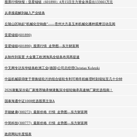
股票行情快报：亚星锚链（601890）4月15日主力资金净卖出133661万元
从承接疏解到融入产业链条
丘陵山区响起“机械化交响曲”——贵州大方县玉米机械化播种观摩活动见闻
亚星锚链(601890)
亚星锚链(601890)_股票行情_走势图—东方财富网
从制作到装置 大金重工欧洲海风全链条布局再提速
中叉网专访东华链条欧洲工业(德国)公司总经理Christian Koletzki
中益机械获得便于替换链轮片的组合链轮专利可将停机修理时刻缩短至几十分钟
2026液氮深冷箱厂家推荐轴承钢液氮深冷链轮轴承高速钢厂家优选指南！
国泰海通中证1000优选股票主张A
开能健康(300272)_最新价格_行情_走势图—东方财富网
中简科技(300777)_最新价格_行情_走势图—东方财富网
政府网站年度报表