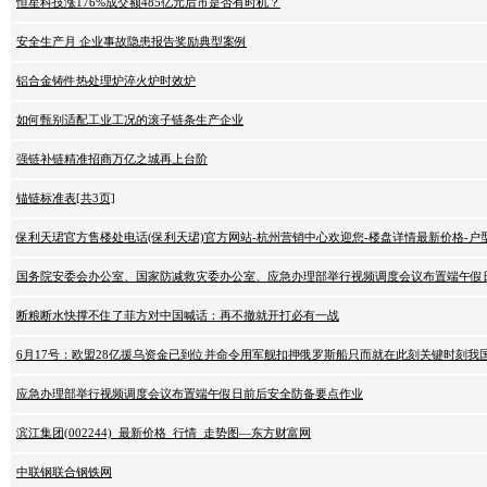
恒星科技涨176%成交额485亿元后市是否有时机？
安全生产月 企业事故隐患报告奖励典型案例
铝合金铸件热处理炉淬火炉时效炉
如何甄别适配工业工况的滚子链条生产企业
强链补链精准招商万亿之城再上台阶
锚链标准表[共3页]
保利天珺官方售楼处电话(保利天珺)官方网站-杭州营销中心欢迎您-楼盘详情最新价格-户
国务院安委会办公室、国家防减救灾委办公室、应急办理部举行视频调度会议布置端午假
断粮断水快撑不住了菲方对中国喊话：再不撤就开打必有一战
6月17号：欧盟28亿援乌资金已到位并命令用军舰扣押俄罗斯船只而就在此刻关键时刻我
应急办理部举行视频调度会议布置端午假日前后安全防备要点作业
滨江集团(002244)_最新价格_行情_走势图—东方财富网
中联钢联合钢铁网