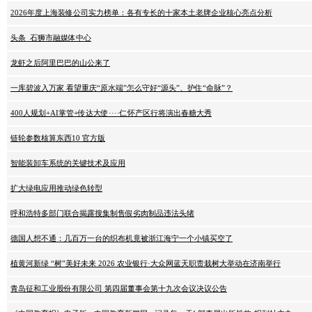
2026年度上海装修公司实力榜单：各有专长的十家本土老牌企业核心亮点分析
头条_石狮市融媒体中心
龙虾之后阿里巴巴的山公来了
一库碧波入万家 看望重庆“原水端”怎么守好“源头”、护住“命脉”？
400人规划+AI掌管+传达大使····仁怀产区行将演出春糖大秀
链轮参数核算东西10 官方版
智能装卸车系统的关键技术及应用
扩大绿电应用推动绿色转型
呼和浩特多部门联合揭露搜集制售假劣肉制品违法头绪
德国人想不通：几百万一台的织布机竟被浙江海宁一个小镇买空了
植黄河新绿 “树”美好未来 2026 农业银行·大众网蓝天职责栽树大举动在济南举行
青岛征和工业股份有限公司 第四届董事会第十九次会议决议公告