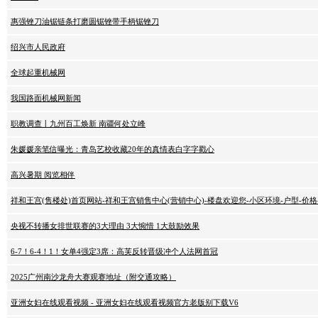
惠强锉刀油锯链条打磨圆锯锉带手柄锯锉刀
绍兴市人民政府
全球起重机械网
我国路面机械网新闻
职教调查丨九州百工焕新 南疆何处立峰
朱媛媛亲笔信曝光：青岛艺校收藏20年的真情表白字字戳心
高兴暑期 阅览相伴
祥和王宫(售楼处)首页网站-​祥和王宫销售中心(营销中心)-​楼盘欢迎您-小区环境-户型-价
央视不转播女排世联赛的3大理由 3大惋惜 1大鼓励效果
6-7！6-4！1！女单4强定3席：高芙反转晋级冲个人法网首冠
2025广州南沙龙舟大赛观赛地址（附交通攻略）
亚洲女妇在线观看视频 - 亚洲女妇在线观看视频官方老版别下载V6