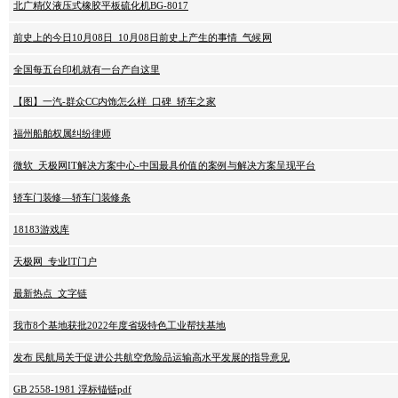
北广精仪液压式橡胶平板硫化机BG-8017
前史上的今日10月08日_10月08日前史上产生的事情_气候网
全国每五台印机就有一台产自这里
【图】一汽-群众CC内饰怎么样_口碑_轿车之家
福州船舶权属纠纷律师
微软_天极网IT解决方案中心-中国最具价值的案例与解决方案呈现平台
轿车门装修—轿车门装修条
18183游戏库
天极网_专业IT门户
最新热点_文字链
我市8个基地获批2022年度省级特色工业帮扶基地
发布 民航局关于促进公共航空危险品运输高水平发展的指导意见
GB 2558-1981 浮标锚链pdf