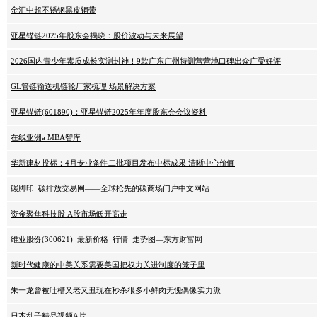
金汇中超不锈钢黑皮钢带
亚星锚链2025年股东会揭晓：股价波动与未来展望
2026国内青少年素质成长实测封神！9款广东广州特训营营地口碑出众广受好评
GL管链输送机链轮厂家梳理 场景解决方案
亚星锚链(601890)：亚星锚链2025年年度股东会会议资料
在线亚洲a MBA智库
华新建材投标：4月专业备件二批项目发布中标成果 清晰中心价值
碳脚印_碳排放交易网——全球抢先的碳商场门户中文网站
资金聚焦科技股 A股市场低开高走
维业股份(300621)_最新价格_行情_走势图—东方财富网
新时代健康的中美关系需要美国把权力关进制度的笼子里
朱一龙曾被吐槽又老又丑现在秒杀很多小鲜肉无愧偶像实力派
日本乱子精品视频A片