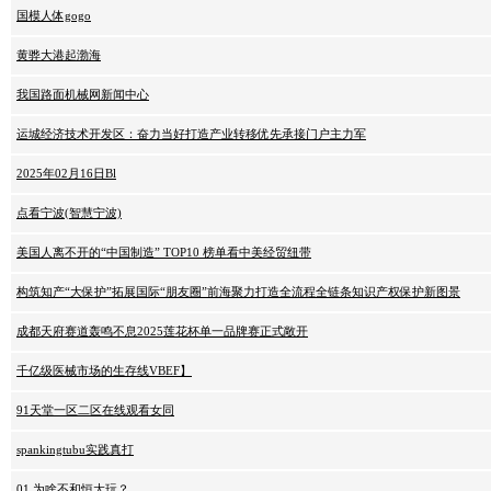
国模人体gogo
黄骅大港起渤海
我国路面机械网新闻中心
运城经济技术开发区：奋力当好打造产业转移优先承接门户主力军
2025年02月16日Bl
点看宁波(智慧宁波)
美国人离不开的“中国制造” TOP10 榜单看中美经贸纽带
构筑知产“大保护”拓展国际“朋友圈”前海聚力打造全流程全链条知识产权保护新图景
成都天府赛道轰鸣不息2025莲花杯单一品牌赛正式敞开
千亿级医械市场的生存线VBEF】
91天堂一区二区在线观看女同
spankingtubu实践真打
01 为啥不和恒大玩？