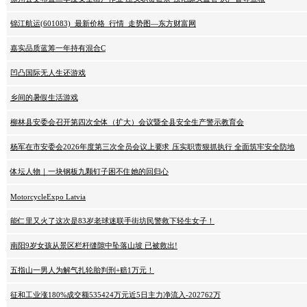
锦江航运(601083)_最新价格_行情_走势图—东方财富网
嘉实品质蓝筹一年持有混合C
凹凸国际无人生还游戏
乡间的暑假生活游戏
柳林县安委会召开第四次全体（扩大）会议暨全县安全生产警示教育会
杨军在市安委会2026年度第三次全员会议上要求 压实职责狠抓执行 全面筑牢安全防地
体坛人物｜一块钢板九颗钉子困不住她的回归心
MotorcycleExpo Latvia
能仁里又火了这次是83岁老球迷联手街坊民警救下轻生女子！
南阳9岁女孩从景区栏杆缝隙中坠落山坡 已被救出!
五指山一男人为解气扎轮胎判刑+赔1万元！
征和工业涨180%成交额535424万元近5日主力净流入-202762万