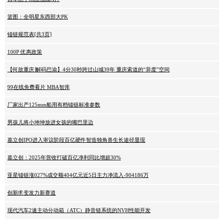
篮图：全明星东西部大PK
锚链规范表[共3页]
100P 优惠政策
【何故重庆∣解码巴渝】4分30秒跨过山城39年 重庆索道的“异度”空间
99在线免费看片 MBA智库
厂家出产125mm船用有档锚链标准参数
男孩儿将小坤坤放进女孩的嘴巴里边
嘉立创IPO进入审议阶段百亿硬件智造独角兽生长途径显现
嘉立创：2025年营收打破百亿净利同比增超30%
亚星锚链涨027%成交额404亿元近5日主力净流入-904186万
创新求变发力新赛道
现代汽车2速主动分动箱（ATC）静音链系统的NVH性能开发