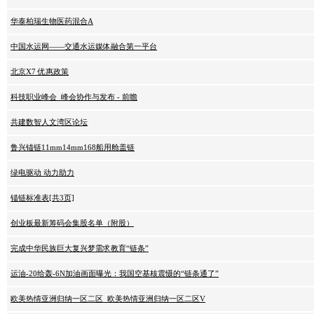
华泰柏瑞生物医药混合A
中国水运网——交通水运媒体融合第一平台
北京X7 优惠政策
科技职业峰会_峰会协作与发布 - 前瞻
共建数智人文湾区论坛
鲁兴锚链11mm14mm168船用舱盖链
绿电驱动 动力助力
锚链标准表[共3页]
创业板最新筹码会集股名单（附股）
完成中华民族巨大复兴梦需求教育“链条”
运油-20给轰-6N加油画面曝光：我国空基核震慑的“链条通了”
欧美热情亚洲归纳一区二区_欧美热情亚洲归纳一区二区V