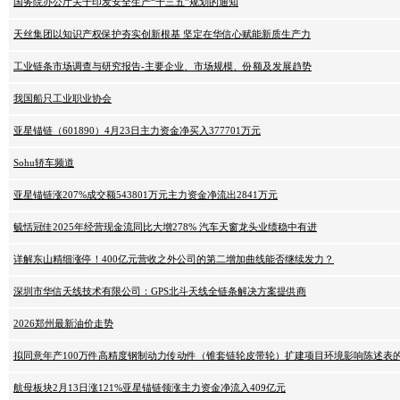
国务院办公厅关于印发安全生产“十三五”规划的通知
天丝集团以知识产权保护夯实创新根基 坚定在华信心赋能新质生产力
工业链条市场调查与研究报告-主要企业、市场规模、份额及发展趋势
我国船只工业职业协会
亚星锚链（601890）4月23日主力资金净买入377701万元
Sohu轿车频道
亚星锚链涨207%成交额543801万元主力资金净流出2841万元
毓恬冠佳2025年经营现金流同比大增278% 汽车天窗龙头业绩稳中有进
详解东山精细涨停！400亿元营收之外公司的第二增加曲线能否继续发力？
深圳市华信天线技术有限公司：GPS北斗天线全链条解决方案提供商
2026郑州最新油价走势
拟同意年产100万件高精度钢制动力传动件（锥套链轮皮带轮）扩建项目环境影响陈述表
航母板块2月13日涨121%亚星锚链领涨主力资金净流入409亿元