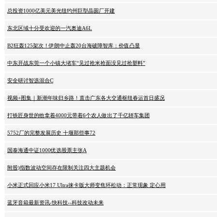
总投资1000亿美元美光纽约州巨型晶圆厂开建
东北区域十分受欢迎的一汽奥迪A6L
B2狂轰125架次！伊朗中止轰20台海破障智库：价值凸显
中东开战东莞一个小镇大堵车“见过抢米抢面没见过抢塑料”
安全研讨智选混合C
视频+图集｜新潮年味归乡路！直击广东各大交通枢纽春运首日盛况
打铁匠身世的他拿着4000元带着6个农人做出了千亿轿车集团
5752厂的完整发展历史 十堰那些事72
国泰海通中证1000优选股票主张A
附股)指数波动空间存在限制关注四大主题机会
小米正式回应小米17 Ultra徕卡版大师变焦环松动：正常现象 定心用
蓝牙音箱最新资讯-快科技--科技改动未来