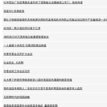
02年陪女厂长距离跑长途车坏了我预备出去睡她堵上车门：装啥拘谨
深蓝S05 优惠政策
莱仕力智能技能请求具有检测功用的托盘堆垛机专利防止托板运动过程中产生偏移进一步
好消息！两大项目同日落子江津
净利润2500万竟然报主板遭遇暂缓表决
一人被困十米高空 石楼消防紧迫救援
市委常委会召开扩大会议
社会民生_大庆网
市委农村工作会议召开
出大事了伊朗导弹精准斩首11国对美国宣布通牒特朗普变脸
美伊战役本相惊人！实在交兵方竟不是美伊两国丧命伤被所有人疏忽
互联网时代的强国战略
股票核算器股票补仓核算器本钱价_赢家财富网