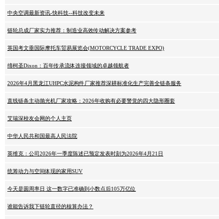
中央空调最新资讯-快科技--科技改变未来
链轮总成厂家实力推荐：制造业高效传动解决方案参考
英国考文垂国际摩托车贸易展览会(MOTORCYCLE TRADE EXPO)
缔柯圣Dixon：百年传承流体连接领域的卓越领航者
2026年4月黑龙江UHPC水泥构件厂家推荐深耕标准化生产完善全链条服务
直线链条主动抛光机厂家攻略：2026年收购有必要警觉的四大隐形圈套
艾瑞深校友会网的个人主页
中华人民共和国最高人民法院
英维克：公司2026年一季度陈述已预定发表时刻为2026年4月21日
统筹动力与空间体现的家用SUV
今天是圆周率日 这一数字已准确到小数点后105万亿位
谁能告诉我下链轮直径的核算办法？