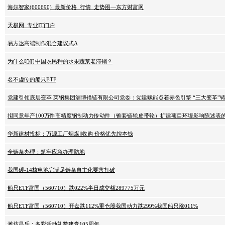
海尔智家(600690)_最新价格_行情_走势图—东方财富网
天极网_专业IT门户
易方达高端制作混合建议式A
为什么咱们中国农民种的水果蔬菜老滞销？
名不虚传的船只ETF
党建引领底层变革 莱钢集团淄博锚链有限公司党委：党建赋能点着赤色引擎 “三大变革”
拟同意年产100万件高精度钢制动力传动件（锥套链轮皮带轮）扩建项目环境影响陈述表
华新建材投标：万源工厂烟煤Ⅱ收购 价格优先控本钱
全链条办理：筑牢应急办理防地
我国碳-14核电池完满足链条自主化要害打破
船只ETF富国（560710）跌022%半日成交额289775万元
船只ETF富国（560710）开盘跌112%重仓股我国动力跌299%我国船只涨011%
潍坊昌乐：多彩活动礼赞建党105周年