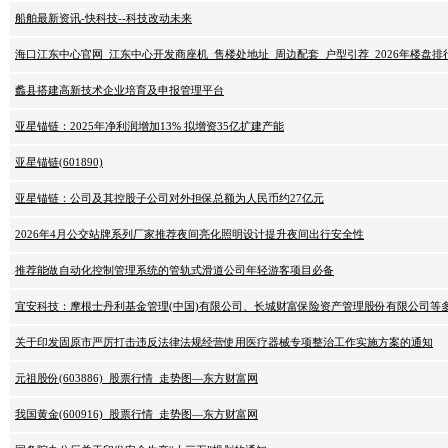
船舶最新资讯-快科技--科技改动未来
海口江东中心官网_江东中心开发商座机_售楼处地址_周边配套_户型引荐_2026年楼盘排
蠡县搭建高新技术企业培育及申报管理平台
亚星锚链：2025年净利润增加13% 拟增资35亿扩建产能
亚星锚链(601890)
亚星锚链：公司及其控股子公司对外担保总额为人民币约27亿元
2026年4月公交站牌系列厂家推荐夜间亮化照明设计提升夜间出行安全性
推荐能做自动化控制管理系统的管轨式滑道公司年轻游客项目必备
宜安科技：摩根士丹利基金管理(中国)有限公司、长城财富保险资产管理股份有限公司等多
关于印发固原市严厉打击违反法律法规经营使用医疗器械专项整治工作实施方案的通知
元祖股份(603886)_股票行情_走势图—东方财富网
我国黄金(600916)_股票行情_走势图—东方财富网