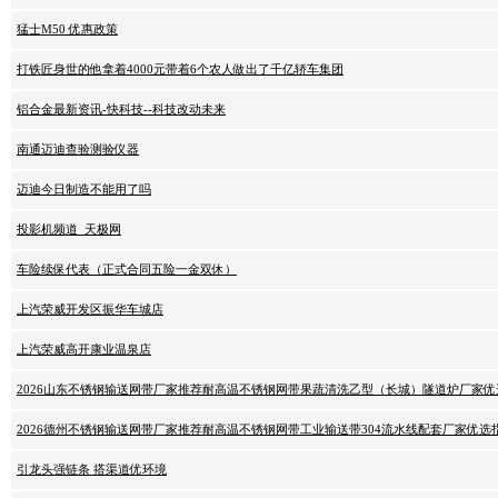
猛士M50 优惠政策
打铁匠身世的他拿着4000元带着6个农人做出了千亿轿车集团
铝合金最新资讯-快科技--科技改动未来
南通迈迪查验测验仪器
迈迪今日制造不能用了吗
投影机频道_天极网
车险续保代表（正式合同五险一金双休）
上汽荣威开发区振华车城店
上汽荣威高开康业温泉店
2026山东不锈钢输送网带厂家推荐耐高温不锈钢网带果蔬清洗乙型（长城）隧道炉厂家优
2026德州不锈钢输送网带厂家推荐耐高温不锈钢网带工业输送带304流水线配套厂家优选
引龙头强链条 搭渠道优环境