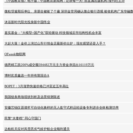
《中国教育报》电子版 - 中国教育新闻网 - 记录每一天! 部直属出版机构-报刊社主办
微粒贷逾期后单位、亲朋全被催了个遍 深圳金管局确认微众银行违规 催收机构广东华融
沐浴新时代阳光投身新中国伟业
嘉实基金：“大模型+国产化”双轮驱动 科技领域后市结构性机会丰富
大起大落！金价上演过山车行情金店最新价出炉：现在观望还是入手？
OFweek物联网
德恩精工跌200%成交额594482万元主力资金净流出16119万元
博时优质鑫选一年持有期混合A
BOPET：3月涨势快速价格已冲至近五年高位
我国链条商场现状剖析及远景猜测陈述
安徽芯锐仪器请求可自动化换样的无人值守式样品轮设备专利进步全体检测功率
民警“夫妻档” 同心守国门
边检机关应对风雪恶劣气候护航企业顺利通关