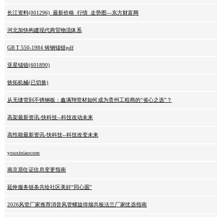
长江资料(001296)_最新价格_行情_走势图—东方财富网
河北加快构建现代商贸物流体系
GB T 550-1984 铸钢锚链pdf
亚星锚链(601890)
铁拓机械(已切换)
从无缝管到不锈钢板：鑫满翔管材如何成为贵州工程商的“省心之选”？
高架最新资讯-快科技--科技改动未来
高性能最新资讯-快科技--科技改变未来
youxiniaocom
南京居住证信息变更指南
延伸服务链条共绘社区美好“同心圆”
2026风管厂家推荐消音风管螺旋排烟共板法兰厂家优选指南