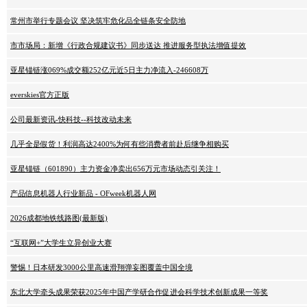
常州市举行专题会议 坚决筑牢危化品全链条安全防地
市市场局：新增《行政合规建议书》同步送达 推进服务型执法增值提效
亚星锚链涨069%成交额252亿元近5日主力净流入-246608万
everskies官方正版
公司最新资讯-快科技--科技改动未来
几乎全是假货！利润高达2400%为何有些消费者前赴后继争相购买
亚星锚链（601890）主力资金净卖出656万元市场动态引关注！
产品信息机器人行业新品 - OFweek机器人网
2026成都地铁线路图(最新版)
“互联网+”大学生立异创业大赛
警惕！日本研发3000公里高速滑翔弹妄图覆盖中国全境
东北大学牵头成果荣获2025年中国产学研合作促进会科学技术创新成果一等奖