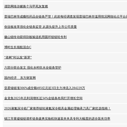
谨防网络涉赌换个马甲死灰复燃
普瑞巴林等成瘾性药品全链条严管！此前每经调查发现普瑞巴林存滥用情况网络站点平台暴
创业板改革强化全链条监管 从源头提升上市公司质量
徽山链传动获得刮板输送机用圆环链链轮专利
博时生长领航混合C
“老树”何以发“新芽”
六部分联合发文 强化乡村供水全链条管护
国内经济 _ 东方财富网
亚星锚链涨306%成交额495亿元近3日主力净流入284229万
金龙鱼2025年总利润增长近34%全链条布局打开增长空间
2026液氮深冷箱厂家推荐链轮液氮深冷模具金属处理轴承刀具厂家优选指南！
镇江市黄墟锚链请求链条疲惫实验机快速装夹夹具专利大幅度的进步装夹功率