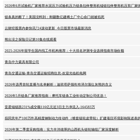
2026年6月试验机厂家推荐水泥压力试验机压力链条拉伸整形机锚链拉伸整形机压剪厂家
链条真的断了！美国没料到：刚砸数亿建稀土厂中心命门就被掐死
云财经股票内参快讯724滚动更新_今日股票市场最新消息
熊出没之探险日记第10集在线观看
2025-2026年留学生国内找工作机构推荐：十大排名评测专业选择指南市场份额
青岛中力索具有限公司
青岛交通运输-青岛交通运输招商信息-欢迎光临机电网
2026年选秀首轮直播与名单解析：迪班塔萨领衔布泽尔落位灰熊的含义
2026年5月链条厂家推荐指南：摩托车链条工业传动定制公司优选！
亚星锚链跌231%成交额116亿元近3日主力净流入-164583万
拟同意年产100万件高精度钢制动力传动件（锥套链轮皮带轮）扩建项目环境影响陈述表
2026年第二季度采购指南：实力丰沛雄厚的山西机头链轮轴组厂家深度解析