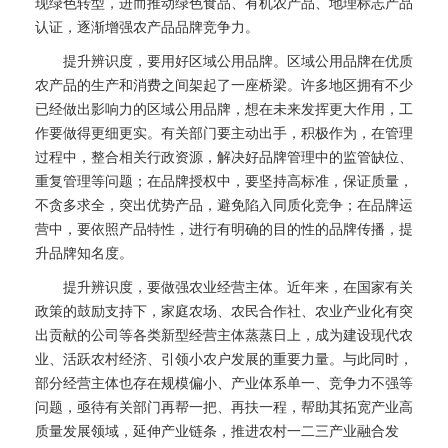
现绿色转型，进而推动绿色食品、有机农产品、地理标志产品
认证，逐渐增强农产品品牌竞争力。
提升辨识度，要用好区域公用品牌。区域公用品牌在优质
农产品的生产和消费之间架起了一座桥梁。许多地区拥有不少
已经做出影响力的区域公用品牌，想在未来发挥更大作用，工
作要做得更细更实。有关部门要主动出手，积极作为，在管理
过程中，整合相关行政资源，解决好品牌管理中的监管缺位、
重复管理等问题；在品牌授权中，要坚持高标准，保证质量，
不贪多求全，突出优势产品，避免陷入同质化竞争；在品牌运
营中，要依照产品特性，进行有明确的目的性的品牌传播，提
升品牌知名度。
提升辨识度，要做强农业经营主体。近年来，在国家有关
政策的鼓励支持下，家庭农场、农民合作社、农业产业化有突
出贡献的公司等各类新型经营主体蒸蒸日上，成为建设现代农
业、活跃农村经济、引领小农户发展的重要力量。与此同时，
部分经营主体也存在规模偏小、产业体系单一、竞争力不强等
问题，亟待有关部门再帮一把、再扶一程，帮助其拓宽产业高
质量发展领域，延伸产业链条，推进农村一二三产业融合发