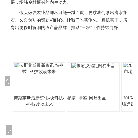
展，增强乡村振兴的内生动力。
做大做强农业品牌不可能一蹴而就，要求我们拿出滴水穿
石、久久为功的韧劲和耐心。让我们唯实争先、真抓实干，培
育出更多叫得响的农产品品牌，推动“三农”工作持续向好。
劳斯莱斯最新资讯-快科技-
披肩_标签_网易出品
2016
-科技改动未来
場远景