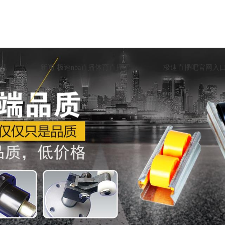
载
新闻-极速nba直播体育直播吧
极速直播吧官网入