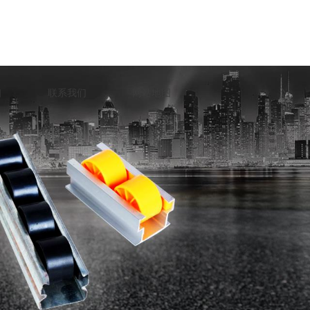
口
联系我们
网站地图