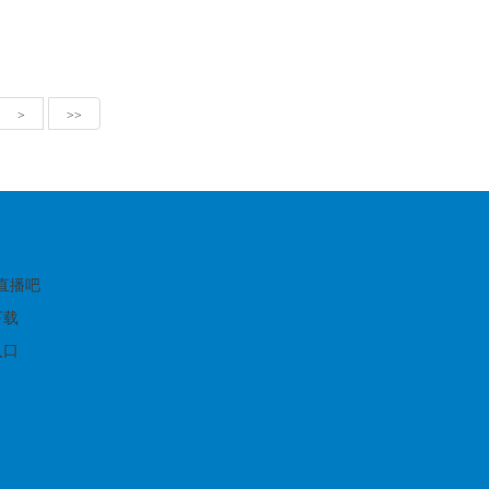
>
>>
:
育直播吧
下载
入口