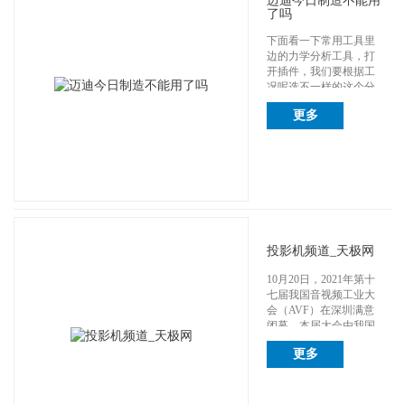
迈迪今日制造不能用
了吗
下面看一下常用工具里
边的力学分析工具，打
开插件，我们要根据工
况呢选不一样的这个分
析内容。首先那个...
更多
投影机频道_天极网
10月20日，2021年第十
七届我国音视频工业大
会（AVF）在深圳满意
闭幕。本届大会由我国
电子视...
更多