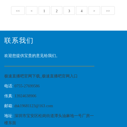
<<
<
1
2
3
4
>
>>
联系我们
欢迎您提供宝贵的意见给我们。
极速直播吧官网下载_极速直播吧官网入口
电话:
0755-27699586
传真:
13924638906
邮箱:
dsk19681123@163.com
地址:
深圳市宝安区松岗街道潭头油麻地一号厂房一
楼东面