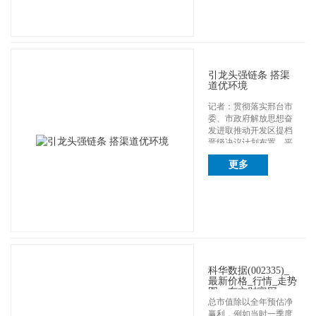
引龙头强链条 搭渠
道优环境
记者：贯彻落实邢台市
委、市政府解放思想奋
发进取推动开发区提档
晋级决议计划布置，平
乡县确立了怎样的...
更多
科华数据(002335)_
最新价格_行情_走势
图—东方财富网
总市值除以全年预估净
赢利，例如当时一季度