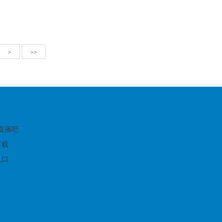
>
>>
:
育直播吧
下载
入口