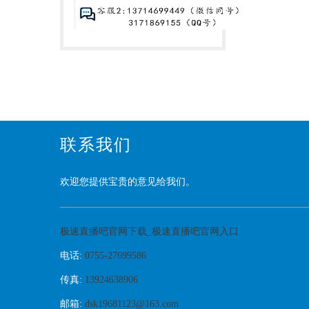
联系我们
欢迎您提供宝贵的意见给我们。
极速直播吧官网下载_极速直播吧官网入口
电话:
0755-27699586
传真:
13924638906
邮箱:
dsk19681123@163.com