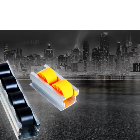
口
联系我们
网站地图