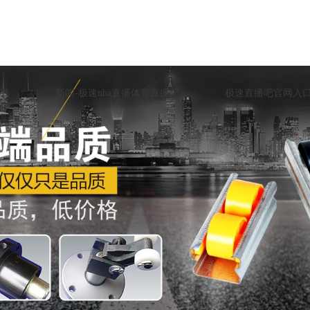
载
新闻-极速nba直播体育直播吧
极速直播吧官网入