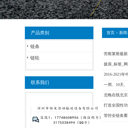
产品类别
首页
>
新闻
链条
劳斯莱斯最新
链轮
披肩_标签_
2016-20
联系我们
一周、10天、
北晚在线北京
打造全国性功
管控全链条重