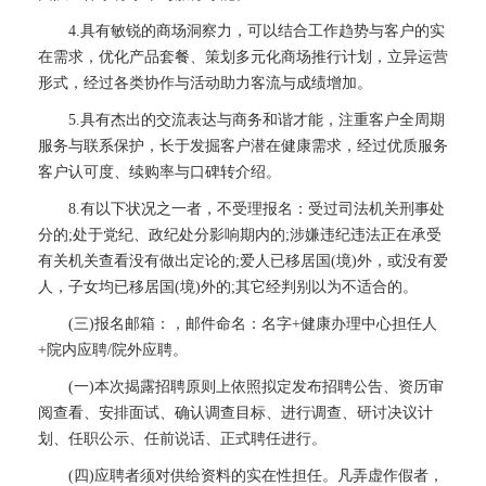
4.具有敏锐的商场洞察力，可以结合工作趋势与客户的实
在需求，优化产品套餐、策划多元化商场推行计划，立异运营
形式，经过各类协作与活动助力客流与成绩增加。
5.具有杰出的交流表达与商务和谐才能，注重客户全周期
服务与联系保护，长于发掘客户潜在健康需求，经过优质服务
客户认可度、续购率与口碑转介绍。
8.有以下状况之一者，不受理报名：受过司法机关刑事处
分的;处于党纪、政纪处分影响期内的;涉嫌违纪违法正在承受
有关机关查看没有做出定论的;爱人已移居国(境)外，或没有爱
人，子女均已移居国(境)外的;其它经判别以为不适合的。
(三)报名邮箱：，邮件命名：名字+健康办理中心担任人
+院内应聘/院外应聘。
(一)本次揭露招聘原则上依照拟定发布招聘公告、资历审
阅查看、安排面试、确认调查目标、进行调查、研讨决议计
划、任职公示、任前说话、正式聘任进行。
(四)应聘者须对供给资料的实在性担任。凡弄虚作假者，