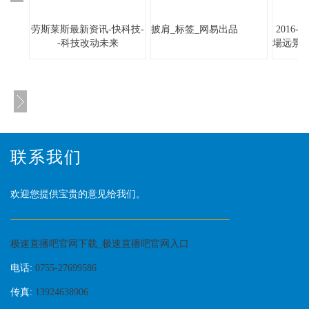
劳斯莱斯最新资讯-快科技-
披肩_标签_网易出品
2016
-科技改动未来
場远景
联系我们
欢迎您提供宝贵的意见给我们。
极速直播吧官网下载_极速直播吧官网入口
电话:
0755-27699586
传真:
13924638906