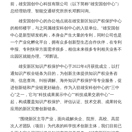
前，雄安国创中心科技有限公司（以下简称“雄安国创中心”）
总经理助理、智能交通研究所所长邓辉问询。
雄安国创中心的办公地点就在雄安新区知识产权保护中心
的相邻楼宇，与之同属雄安科创中心的入驻单位。“雄安国创
中心是新型研发机构，本身会产生大量的专利，同时公司也是
一个产业化孵化平台，拥有众多创新型生态合作伙伴，在专利
申报、专利快审方面需求很多，相信未来很多专利相关业务不
出园区就能办理。”邓辉说。
雄安新区知识产权保护中心于2022年4月获批成立，以打
通知识产权全链条为目的，为创新主体提供知识产权业务咨
询、信息查询、纠纷调解、海外知识产权保护等专业服务，促
进创新链和产业链更好融合。作为入驻雄安科创中心的“三中
心”之一，它与“科技成果展示中心”“科技成果交易中心”一
起，构成覆盖知识产权保护、评估认证、技术交易、成果转化
应用的新区完整创新链条。
“围绕新区主导产业，面向疏解央企、院所、高校、高层
次人才团队（项目）为代表的科学技术创新主体，我们目前已