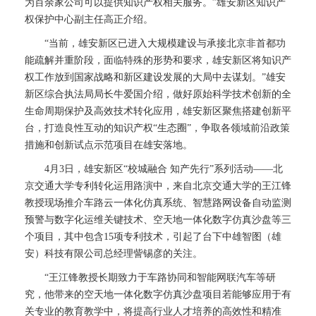
为百余家公司可以提供知识产权相关服务。”雄安新区知识产
权保护中心副主任高正介绍。
“当前，雄安新区已进入大规模建设与承接北京非首都功
能疏解并重阶段，面临特殊的形势和要求，雄安新区将知识产
权工作放到国家战略和新区建设发展的大局中去谋划。”雄安
新区综合执法局局长牛爱国介绍，做好原始科学技术创新的全
生命周期保护及高效技术转化应用，雄安新区聚焦搭建创新平
台，打造良性互动的知识产权“生态圈”，争取各领域前沿政策
措施和创新试点示范项目在雄安落地。
4月3日，雄安新区“校城融合 知产先行”系列活动——北
京交通大学专利转化运用路演中，来自北京交通大学的王江锋
教授现场推介车路云一体化仿真系统、智慧路网设备自动监测
预警与数字化运维关键技术、空天地一体化数字仿真沙盘等三
个项目，其中包含15项专利技术，引起了台下中雄智图（雄
安）科技有限公司总经理訾锡彦的关注。
“王江锋教授长期致力于车路协同和智能网联汽车等研
究，他带来的空天地一体化数字仿真沙盘项目若能够应用于有
关专业的教育教学中，将提高行业人才培养的高效性和精准