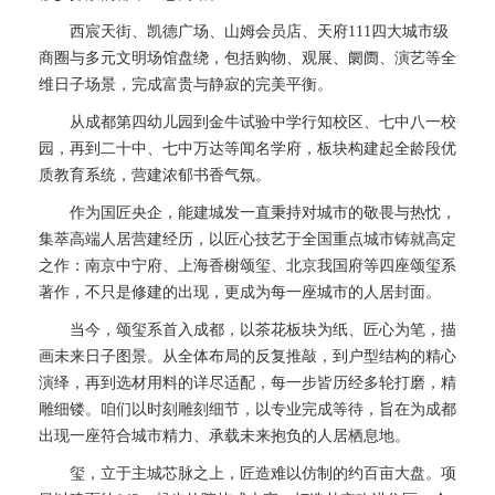
西宸天街、凯德广场、山姆会员店、天府111四大城市级
商圈与多元文明场馆盘绕，包括购物、观展、阛阓、演艺等全
维日子场景，完成富贵与静寂的完美平衡。
从成都第四幼儿园到金牛试验中学行知校区、七中八一校
园，再到二十中、七中万达等闻名学府，板块构建起全龄段优
质教育系统，营建浓郁书香气氛。
作为国匠央企，能建城发一直秉持对城市的敬畏与热忱，
集萃高端人居营建经历，以匠心技艺于全国重点城市铸就高定
之作：南京中宁府、上海香榭颂玺、北京我国府等四座颂玺系
著作，不只是修建的出现，更成为每一座城市的人居封面。
当今，颂玺系首入成都，以茶花板块为纸、匠心为笔，描
画未来日子图景。从全体布局的反复推敲，到户型结构的精心
演绎，再到选材用料的详尽适配，每一步皆历经多轮打磨，精
雕细镂。咱们以时刻雕刻细节，以专业完成等待，旨在为成都
出现一座符合城市精力、承载未来抱负的人居栖息地。
玺，立于主城芯脉之上，匠造难以仿制的约百亩大盘。项