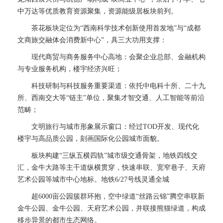
中万达等优质教育资源聚集，资源能级居板块前列。
茶花板块定位为“西南科学技术创新使用首发地”与“成都
文商旅交融体会消费新中心”，具三大功用支撑：
现代商贸与商务服务中心高地：会聚企业总部、金融机构
与专业服务机构，楼宇经济兴旺；
科技研制与科技服务重要渠道：依托中电科十所、二十九
所、西南交大等“链主”单位，聚集才智交通、人工智能等前沿
范畴；
文明旅行与城市形象展示窗口：经过TOD开发、现代化
楼宇与高品质公园，刻画国际化公园城市面貌。
板块构建“三纵五横四轨”城市级交通骨架，地铁四线交
汇，金牛大路等主干道纵横贯穿，快速串联、宽窄巷子、天府
艺术公园等城市中心地标。地铁6/27号线灵通全城
超6000亩公园簇群环抱，空中绿道“丝路云锦”腾空串联新
金牛公园、金牛公园、天府艺术公园，并联接熊猫绿道，构成
移步异景的都市生态网络。