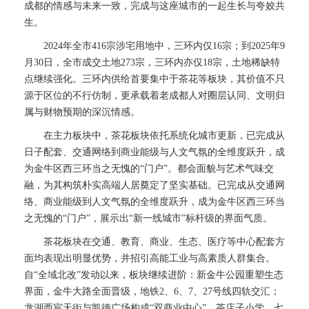
成都的情感与未来一致，完成与这座城市的一起生长与夸姣共
生。
2024年全市416宗涉宅用地中，三环内仅16宗；到2025年9
月30日，全市成交土地273宗，三环内亦仅18宗，土地稀缺特
点继续强化。三环内供给首要集中于茶花等板块，其价值不只
源于区位的不行仿制，更承载着老成都人对圈层认同、文明归
属与财物预期的深沉情感。
在主力板块中，茶花板块依托系统化城市更新，已完成从
日子配套、交通网络到商业能级与人文气氛的全维度跃升，成
为金牛区西三环当之无愧的“门户”。都会面貌与艺术气味交
融，为其构筑朴实高端人居奠定了坚实基础。已完成从交通网
络、商业能级到人文气氛的全维度跃升，成为金牛区西三环当
之无愧的“门户”，展示出“新一线城市”标杆级的界面气质。
茶花板块在交通、教育、商业、生态、医疗等中心配套方
面均表现出明显优势，并招引高能工业与高素质人群集合。
自“全域北改”发动以来，板块继续进阶：新金牛公园重塑生态
界面，金牛大路全面晋级，地铁2、6、7、27号线四轨交汇；
龙湖西宸天街与凯德广场构成“双商业中心”，茶店子小学、七