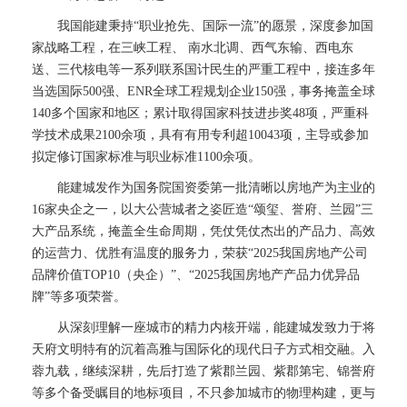
我国能建秉持“职业抢先、国际一流”的愿景，深度参加国
家战略工程，在三峡工程、 南水北调、西气东输、西电东
送、三代核电等一系列联系国计民生的严重工程中，接连多年
当选国际500强、ENR全球工程规划企业150强，事务掩盖全球
140多个国家和地区；累计取得国家科技进步奖48项，严重科
学技术成果2100余项，具有有用专利超10043项，主导或参加
拟定修订国家标准与职业标准1100余项。
能建城发作为国务院国资委第一批清晰以房地产为主业的
16家央企之一，以大公营城者之姿匠造“颂玺、誉府、兰园”三
大产品系统，掩盖全生命周期，凭仗凭仗杰出的产品力、高效
的运营力、优胜有温度的服务力，荣获“2025我国房地产公司
品牌价值TOP10（央企）”、“2025我国房地产产品力优异品
牌”等多项荣誉。
从深刻理解一座城市的精力内核开端，能建城发致力于将
天府文明特有的沉着高雅与国际化的现代日子方式相交融。入
蓉九载，继续深耕，先后打造了紫郡兰园、紫郡第宅、锦誉府
等多个备受瞩目的地标项目，不只参加城市的物理构建，更与