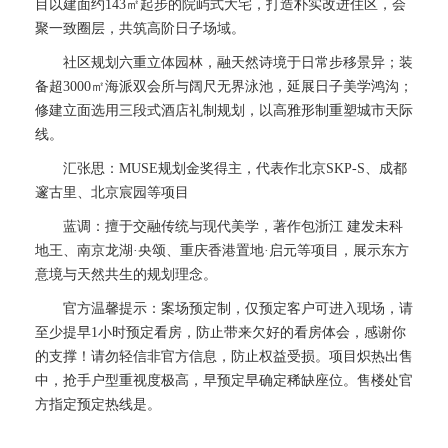
目以建面约143㎡起步的院屿式大宅，打造朴实改进住区，会
聚一致圈层，共筑高阶日子场域。
社区规划六重立体园林，融天然诗境于日常步移景异；装
备超3000㎡海派双会所与阔尺无界泳池，延展日子美学鸿沟；
修建立面选用三段式酒店礼制规划，以高雅形制重塑城市天际
线。
汇张思：MUSE规划金奖得主，代表作北京SKP-S、成都
邃古里、北京宸园等项目
蓝调：擅于交融传统与现代美学，著作包浙江 建发未科
地王、南京龙湖·央颂、重庆香港置地·启元等项目，展示东方
意境与天然共生的规划理念。
官方温馨提示：案场预定制，仅预定客户可进入现场，请
至少提早1小时预定看房，防止带来欠好的看房体会，感谢你
的支撑！请勿轻信非官方信息，防止权益受损。项目炽热出售
中，抢手户型重视度极高，早预定早确定稀缺座位。售楼处官
方指定预定热线是。