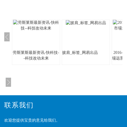
劳斯莱斯最新资讯-快科技-
披肩_标签_网易出品
2016
-科技改动未来
場远景
联系我们
欢迎您提供宝贵的意见给我们。