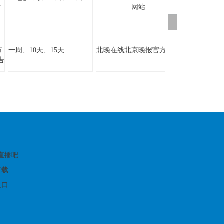
市
一周、10天、15天
北晚在线北京晚报官方网站
告
:
育直播吧
下载
入口