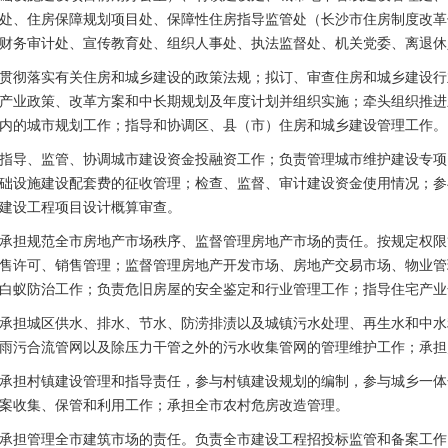
处、住房保障规划项目处、保障性住房指导监管处（长沙市住房制度改革
财务审计处、宣传教育处、组织人事处、执法监督处、机关党委、离退休
彻落实有关住房和城乡建设的政策法规；拟订、审查住房和城乡建设行
产业政策、改革方案和中长期规划及年度计划并组织实施；牵头组织推进
内的城市规划工作；指导和协调区、县（市）住房和城乡建设管理工作。
导、监管、协调城市建设资金投融资工作；负责管理城市维护建设专项
础设施建设配套费的征收管理；检查、监督、审计建设资金使用情况；参
建设工程项目设计概算审查。
担规范全市房地产市场秩序、监督管理房地产市场的责任。按规定权限
售许可、销售管理；监督管理房地产开发市场、房地产交易市场、物业管
白蚁防治工作；负责危旧房屋的安全鉴定和行业管理工作；指导住宅产业
担城区供水、排水、节水、防涝排渍以及城镇污水处理、再生水和中水
雨污合流管网以及除压力干管之外的污水收集管网的管理维护工作；承担
担村镇建设管理和指导责任，参与村镇建设规划的编制，参与城乡一体
案收集、保管和利用工作；承担全市农村危房改造管理。
担管理全市建筑市场的责任。负责全市建设工程招投标监管和备案工作