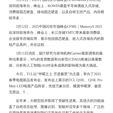
深圳前海举办，峰会上，KOWIN康盈半导体携嵌入式存储、
消费级固态硬盘、移动固态硬盘，以及自研主控产品、内存模
组等多…
3月12日，2025中国闪存市场峰会CFMS｜MemoryS 2025
在深圳前海举办，峰会上，长江存储YMTC带来最新消费级、
企业级等存储应用，展示包括固态硬盘、嵌入式存储在内的新
锐产品系列，并在议程…
3月11日消息，据IT研究与咨询机构Gartner最新调查的最
终结果显示，30%的首席数据和分析官(CDAO)将难以衡量数
据、分析和人工智能(AI)对业务成果的影响视为最大挑战。
今日，TCL以“华曜之上 尽是极景”为主题，举办了2025
春季电视新品发布会。发布会上展示的TCL Q10L、Q10L Pro
Mini LED电视产品阵容，凭借万象分区、蝶翼华曜屏、极景·
无黑边、T…
近年来，大模型技术取得了突破性进展。其强大的功能涵
盖了自然语言处理、图像识别、智能对话等多个领域，广泛的
应用场景更是渗透到我们正常的生活和工作的方方面面。