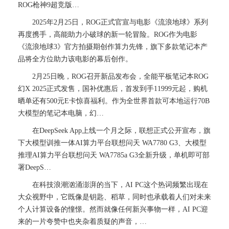
ROG枪神9超竞版…
2025年2月25日，ROG正式官宣与电影《流浪地球》系列
再度携手，高能助力小破球的新一轮冒险。ROG作为电影
《流浪地球3》官方拍摄期创作算力先锋，旗下多款笔记本产
品将全方位助力该电影的幕后创作。
2月25日晚，ROG召开新品发布会，全能平板笔记本ROG
幻X 2025正式发售，国补优惠后，首发到手11999元起，购机
晒单还有500元E卡惊喜福利。作为全世界首款可本地运行70B
大模型的笔记本电脑，幻…
在DeepSeek App上线一个月之际，联想正式公开宣布，旗
下大模型训推一体AI算力平台联想问天 WA7780 G3、大模型
推理AI算力平台联想问天 WA7785a G3全新升级，单机即可部
署DeepS…
在科技浪潮汹涌澎湃的当下，AI PC这个热词频繁出现在
大众视野中，它既像是钥匙、稻草，同时也承载着人们对未来
个人计算设备的憧憬。然而就像任何新兴事物一样，AI PC迎
来的一片夸赞中也夹杂着质疑的声音，…