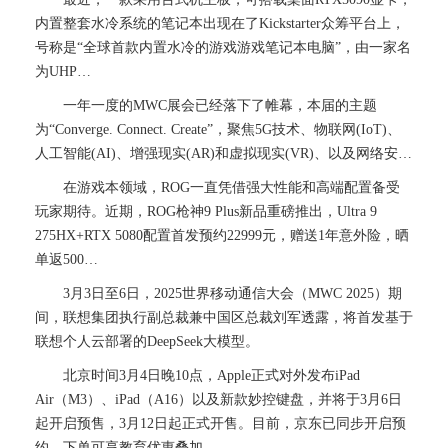
内置整套水冷系统的笔记本出现在了Kickstarter众筹平台上，
号称是“全球首款内置水冷的游戏游戏笔记本电脑”，由一家名
为UHP…
一年一度的MWC展会已经落下了帷幕，本届的主题
为“Converge. Connect. Create”，聚焦5G技术、物联网(IoT)、
人工智能(AI)、增强现实(AR)和虚拟现实(VR)、以及网络安…
在游戏本领域，ROG一直凭借强大性能和高端配置备受
玩家期待。近期，ROG枪神9 Plus新品重磅推出，Ultra 9
275HX+RTX 5080配置首发预约22999元，赠送1年意外险，晒
单返500…
3月3日至6日，2025世界移动通信大会（MWC 2025）期
间，联想集团执行副总裁兼中国区总裁刘军透露，将首发基于
联想个人云部署的DeepSeek大模型。
北京时间3月4日晚10点，Apple正式对外发布iPad
Air（M3）、iPad（A16）以及新款妙控键盘，并将于3月6日
起开启预售，3月12日起正式开售。目前，京东已同步开启预
约，下单可享教育优惠叠加…