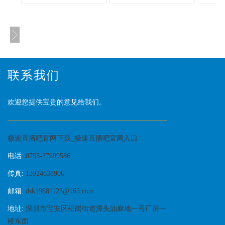
联系我们
欢迎您提供宝贵的意见给我们。
极速直播吧官网下载_极速直播吧官网入口
电话:
0755-27699586
传真:
13924638906
邮箱:
dsk19681123@163.com
地址:
深圳市宝安区松岗街道潭头油麻地一号厂房一
楼东面