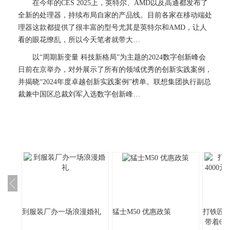
在今年的CES 2025上，英特尔、AMD以及高通都发布了
全新的处理器，持续布局自家的产品线。目前各家在移动端处
理器这款都提供了很丰富的型号尤其是英特尔和AMD，让人
看的眼花缭乱，所以今天笔者就带大…
以“周期新变量 科技新格局”为主题的2024数字创新峰会
日前在京举办，对外展示了所有的领域优秀的创新实践案例，
并揭晓“2024年度卓越创新实践案例”榜单。联想集团执行副总
裁兼中国区总裁刘军入选数字创新峰…
到服装厂办一场浪漫婚礼
猛士M50 优惠政策
打铁匠身
带着6