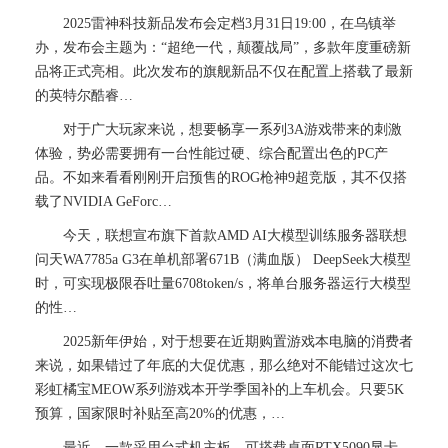
2025雷神科技新品发布会定档3月31日19:00，在乌镇举
办，发布会主题为：“超绝一代，颠覆战局”，多款年度重磅新
品将正式亮相。此次发布的旗舰新品不仅在配置上搭载了最新
的英特尔酷睿…
对于广大玩家来说，想要畅享一系列3A游戏带来的刺激
体验，势必需要拥有一台性能过硬、综合配置出色的PC产
品。不如来看看刚刚开启预售的ROG枪神9超竞版，其不仅搭
载了NVIDIA GeForc…
今天，联想宣布旗下首款AMD AI大模型训练服务器联想
问天WA7785a G3在单机部署671B（满血版） DeepSeek大模型
时，可实现极限吞吐量6708token/s，将单台服务器运行大模型
的性…
2025新年伊始，对于想要在近期购置游戏本电脑的消费者
来说，如果错过了年底的大促优惠，那么绝对不能错过这次七
彩虹橘宝MEOW系列游戏本开学季国补的上车机会。只要5K
预算，国家限时补贴至高20%的优惠，…
最近，一款采用台式机主板，可搭载桌面RTX5090显卡，