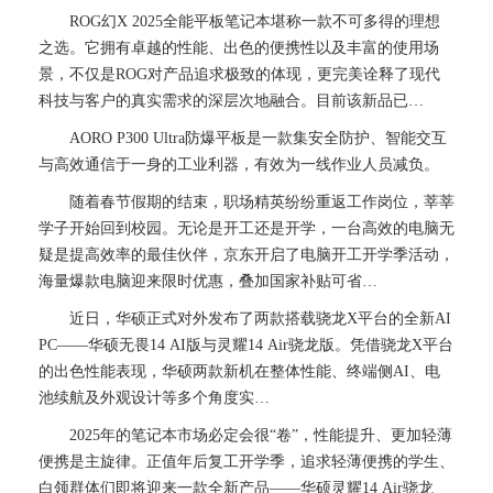
ROG幻X 2025全能平板笔记本堪称一款不可多得的理想
之选。它拥有卓越的性能、出色的便携性以及丰富的使用场
景，不仅是ROG对产品追求极致的体现，更完美诠释了现代
科技与客户的真实需求的深层次地融合。目前该新品已…
AORO P300 Ultra防爆平板是一款集安全防护、智能交互
与高效通信于一身的工业利器，有效为一线作业人员减负。
随着春节假期的结束，职场精英纷纷重返工作岗位，莘莘
学子开始回到校园。无论是开工还是开学，一台高效的电脑无
疑是提高效率的最佳伙伴，京东开启了电脑开工开学季活动，
海量爆款电脑迎来限时优惠，叠加国家补贴可省…
近日，华硕正式对外发布了两款搭载骁龙X平台的全新AI
PC——华硕无畏14 AI版与灵耀14 Air骁龙版。凭借骁龙X平台
的出色性能表现，华硕两款新机在整体性能、终端侧AI、电
池续航及外观设计等多个角度实…
2025年的笔记本市场必定会很“卷”，性能提升、更加轻薄
便携是主旋律。正值年后复工开学季，追求轻薄便携的学生、
白领群体们即将迎来一款全新产品——华硕灵耀14 Air骁龙