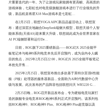
片重要迭代的一年。为了让游戏玩家能拥有更高帧、高画质的
游戏体验，七彩虹也对电竞级旗舰游戏本进行了行业领先的升
级，新品机皇将星X18 Max游戏本是七彩虹…
在2月25日，联想YOGA AIPC新品品鉴活动上，联想宣
布：通过深层次地融合DeepSeek端侧大模型，联想天禧个人智
能体系统(天禧AS)迎来重大升级，联想就此成为全世界首家在
AI PC端侧部署和运行De…
日前，ROG旗下2025重磅新品——ROG幻X 2025全能平
板笔记本与枪神9系列电竞本先后开启预约，成为业内令人瞩
目的焦点，2025年2月25日22:00，ROG幻X 2025全能平板笔记
本抢先开售…
2025年2月25日，联想宣布推出多款基于英特尔至强6性能
核（P核）处理器的服务器新品，全面助力AI时代数据中心升
级与发展。此次发布的产品阵容包括联想问天 WR5220 G…
2月25日晚，ROG召开新品发布会，专为硬核电竞玩家打
造的旗舰专业电竞本ROG枪神9系列正式开启预约。该系列包
括ROG枪神9、ROG枪神9 Plus、ROG枪神9 Plus超竞版以及