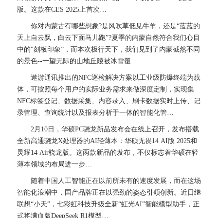
版。这款在CES 2025上首次…
你对内蒙古有哪些想象?是风吹草低见牛羊，还是“蓝蓝的
天上自云飘，白云下面马儿跑”?夏季的内蒙自然符合我们心目
中的“刻板印象”，而本次极行天下，我们见到了内蒙截然不同
的景色--一望无际的山地丘陵被冰雪覆…
遨游通讯推出的NFC巡检解决方案以工业级防爆终端为载
体，可按照每个用户的实际业务需求来做深度定制，实现集
NFC标签登记、数据采集、内容录入、刷卡数据实时上传、记
录管理、查询统计以及报表分析于一体的智能化管…
2月10日，华硕PC骁龙新品发布会在线上召开，发布搭载
全新高通骁龙X处理器的AI轻薄本：华硕无畏14 AI版 2025和
灵耀14 Air骁龙版。这两款新品的发布，不仅标志着华硕在轻
薄本领域的布局进一步…
随着中国人工智能正在以前所未有的速度发展，而在这场
智能化浪潮中，国产品牌正在以强劲的姿态引领创新。近日继
联想“小天”，七彩虹科技升级全新“虹光AI”智能模型助手，正
式将满血版DeepSeek R1模型…