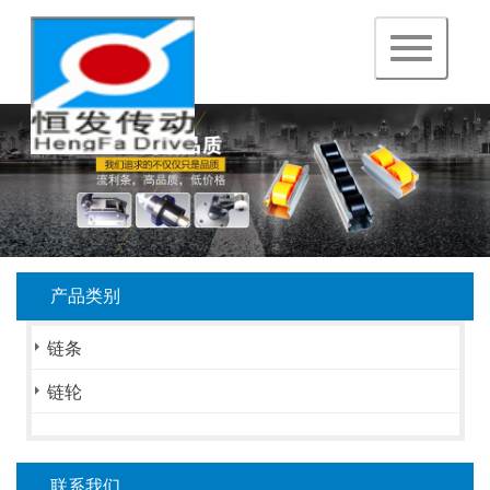
navigation
产品类别
链条
链轮
联系我们