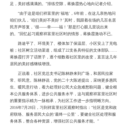
足，美好感满满的。”排练空隙，蒋焕霞热心地向记者介绍。
“由于这是咱们祥富里的‘福地’，6年前，在这儿亲热地问
咱们伙儿，‘咱们美好不美好？’其时，我跟着在场的几百名居
民齐声答复，‘很——幸——福！’那是打心眼儿里说出来
的。”回忆起习观察祥富里社区时的情形，蒋焕霞激动不已。
路途平了、环境美了、楼体加了保温层、小区安上了充电
桩；社区树立活动渠道，组成了22支各具特征的文体部队……
蒋焕霞打开了话匣子，逐个细数着社区里的改变，直言这几年
居民的美好感继续增强。
正说着，社区党总支书记陈林静来到广场，和居民拉家
常、听民意。陈林静说，党的二十大陈述提出，采纳更多惠民
生、暖民意行动，着力处理好公民大众急难愁盼问题，健全根
本公共服务体系，进步公共服务水平，这与观察祥富里社区时
的重要指示精力一脉相承，为社区工作进一步指明晰方向。
2016年7月28日，习到祥富里社区观察时指出：“社区是党和政
府联络、服务居民大众的‘最终一公里’，要健全社区处理和服
务体系，整合各种资源，增强社区公共服务才能。”