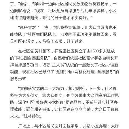
了。”会后，邹向梅一边向社区居民发放废物分类宣扬单，一
边慨叹地说，“现在，社区党员自愿服务活动丰厚多样，小区
建造得越来越美，咱们的日子也渐渐变得好。”
“说得太对了！快，也给我些宣扬单，咱大众自愿者也不
能掉队！”社区舞蹈队队长、71岁的王素珍刚刚跳舞回来，看
见社区有活动，立马换了衣服，赶了过来。
在社区党员引领下，祥富里社区树立了由1500多人组成
的“同心圆自愿服务队”，自愿者们依据社区需求和各自特长开
辟自愿服务项目，增强“主人翁”认识的一起激发了社区办理新
动能。现在社区已形成了“党建引领+网格化处理+自愿服务”的
服务形式。
“贯彻落实党的二十大精力，紧记嘱托，下一步，社区将
坚持为大众创立、靠大众创立、创立效果由大众同享的工作思
路，深化社区‘美好家乡党旗红’党建品牌，不断的进步社区办
理效能，延伸服务链条，让社区建造欣欣向荣，大众日子红红
火火。”陈林静说。
广场上，与小区居民面对面拉家常，共话小区办理；大厅