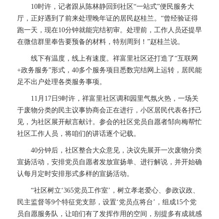
10时许，记者跟从陈林静回到社区“一站式”便民服务大
厅，正好遇到了前来处理晚年证的居民赵桂兰。“曾经验证得
跑一天，现在10分钟就能完结初审。处理前，工作人员还提早
在微信群里奉告要预备的材料，特别周到！”赵桂兰说。
线下有温度，线上有速度。祥富里社区还打造了“互联网
+政务服务”形式，40多个服务项目悉数完结网上运转，居民能
足不出户处理各类服务事项。
11月17日9时许，祥富里社区调和园里气氛火热，一场关
于废物分类的民主议事协商会正在进行，小区居民代表各抒己
见，为社区展开献言献计。参会的社区党员自愿者邹向梅帮忙
社区工作人员，将咱们的讲话逐个记载。
40分钟后，社区整合大众意见，决议先展开一次废物分类
宣扬活动，安排党员自愿者发放宣扬单、进行解说，并开始确
认每月定时安排形式多样的宣扬活动。
“社区树立‘365党员工作室’，树立孝老爱心、参政议政、
民主监督等9个特征党支部，设置‘党员点将台’，组成15个党
员自愿服务队，让咱们有了发挥作用的空间，别提多有成就感