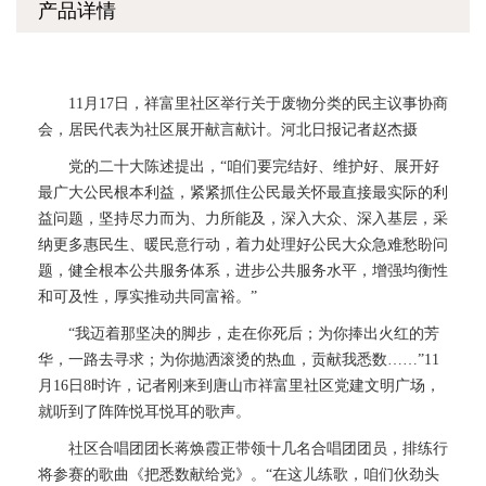
产品详情
11月17日，祥富里社区举行关于废物分类的民主议事协商
会，居民代表为社区展开献言献计。河北日报记者赵杰摄
党的二十大陈述提出，“咱们要完结好、维护好、展开好
最广大公民根本利益，紧紧抓住公民最关怀最直接最实际的利
益问题，坚持尽力而为、力所能及，深入大众、深入基层，采
纳更多惠民生、暖民意行动，着力处理好公民大众急难愁盼问
题，健全根本公共服务体系，进步公共服务水平，增强均衡性
和可及性，厚实推动共同富裕。”
“我迈着那坚决的脚步，走在你死后；为你捧出火红的芳
华，一路去寻求；为你抛洒滚烫的热血，贡献我悉数……”11
月16日8时许，记者刚来到唐山市祥富里社区党建文明广场，
就听到了阵阵悦耳悦耳的歌声。
社区合唱团团长蒋焕霞正带领十几名合唱团团员，排练行
将参赛的歌曲《把悉数献给党》。“在这儿练歌，咱们伙劲头