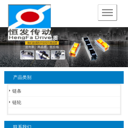
navigation
产品类别
链条
链轮
联系我们