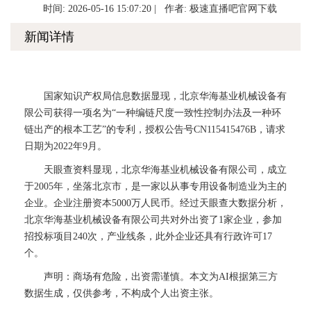
时间: 2026-05-16 15:07:20 | 作者:
极速直播吧官网下载
新闻详情
国家知识产权局信息数据显现，北京华海基业机械设备有
限公司获得一项名为“一种编链尺度一致性控制办法及一种环
链出产的根本工艺”的专利，授权公告号CN115415476B，请求
日期为2022年9月。
天眼查资料显现，北京华海基业机械设备有限公司，成立
于2005年，坐落北京市，是一家以从事专用设备制造业为主的
企业。企业注册资本5000万人民币。经过天眼查大数据分析，
北京华海基业机械设备有限公司共对外出资了1家企业，参加
招投标项目240次，产业线条，此外企业还具有行政许可17
个。
声明：商场有危险，出资需谨慎。本文为AI根据第三方
数据生成，仅供参考，不构成个人出资主张。