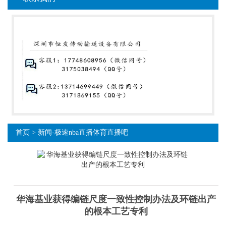
首页
>
新闻-极速nba直播体育直播吧
华海基业获得编链尺度一致性控制办法及环链出产
的根本工艺专利