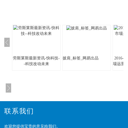
劳斯莱斯最新资讯-快科技-
披肩_标签_网易出品
2016
-科技改动未来
場远景
联系我们
欢迎您提供宝贵的意见给我们。