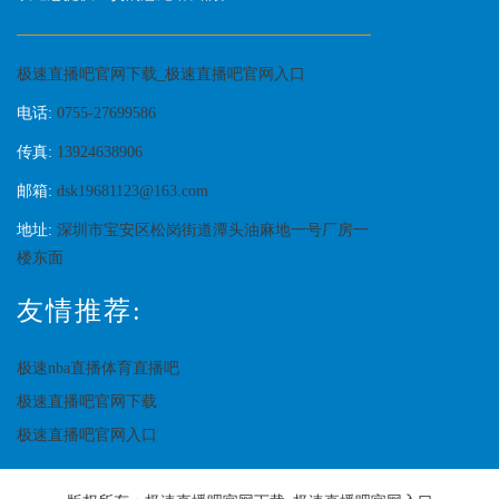
极速直播吧官网下载_极速直播吧官网入口
电话:
0755-27699586
传真:
13924638906
邮箱:
dsk19681123@163.com
地址:
深圳市宝安区松岗街道潭头油麻地一号厂房一
楼东面
友情推荐:
极速nba直播体育直播吧
极速直播吧官网下载
极速直播吧官网入口