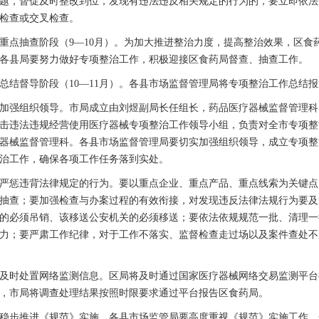
题，督促及时整改到位，发现有违法违反相关规定的行为的，要立即依法
检查或交叉检查。
抽查阶段（9—10月）。为加大推进整治力度，提高整治效果，区食
各县局要努力做好专项整治工作，积极迎接区食药局督查、抽查工作。
督导阶段（10—11月）。各县市场监督管理局将专项整治工作总结报
强组织领导。市局成立由刘煜副局长任组长，药品医疗器械监督管理科
击违法违规经营使用医疗器械专项整治工作领导小组，负责对全市专项整
器械监督管理科。各县市场监督管理局要切实加强组织领导，成立专项整
治工作，确保各项工作任务落到实处。
惩违背法律规定的行为。要以重点企业、重点产品、重点线索为关键点
抽查；要加强检查与办案过程的有效衔接，对发现违反法律法规行为要及
的必须吊销、该移送公安机关的必须移送；要依法依规规范一批、清理一
力；要严肃工作纪律，对于工作不落实、监督检查走过场以及案件查处不
时处置网络监测信息。区局将及时通过国家医疗器械网络交易监测平台
，市局将调查处理结果按照时限要求通过平台报告区食药局。
步推进《规范》实施。各县市场监管局要高度重视《规范》实施工作，