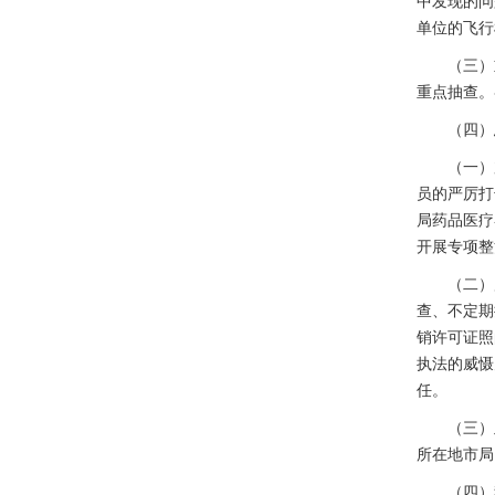
中发现的问
单位的飞行
（三）重点
重点抽查。
（四）总结
（一）加
员的严厉打
局药品医疗
开展专项整
（二）严
查、不定期
销许可证照
执法的威慑
任。
（三）及
所在地市局
（四）稳