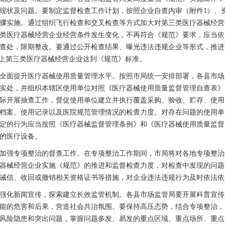
现状及问题。要制定监督检查工作计划，按照企业自查内审（附件1）、
骤实施。通过组织飞行检查和交叉检查等方式加大对第三类医疗器械经营
类医疗器械经营企业经营条件发生变化，不再符合《规范》要求，应当依
查处，限期整改。要通过公开检查结果、曝光违法违规企业等形式，推进企
以上第三类医疗器械经营企业达到《规范》标准。
面提升医疗器械使用质量管理水平。按照市局统一安排部署，各县市场
实处，并组织本辖区使用单位对照《医疗器械使用质量监督管理自查表》
际开展抽查工作，督促使用单位建立并执行覆盖采购、验收、贮存、使用
档案、使用记录以及医院规范管理情况的检查力度。对存在问题的使用单
定的行为应当按照《医疗器械监督管理条例》和《医疗器械使用质量监督
的医疗设备。
强专项整治的督查工作。在专项整治工作期间，市局将对各地专项整治
器械经营企业实施《规范》的推进和监督检查力度，对检查中发现的问题
诫信、收回或撤销相关资格证书等措施，对企业违法违规行为及时依法依
化新闻宣传，探索建立长效监管机制。各县市场监管局要开展科普宣传
能的危害和后果，营造社会共治氛围。要保持高压态势，结合专项整治，
风险隐患和突出问题，掌握问题多发、易发的重点区域、重点场所、重点