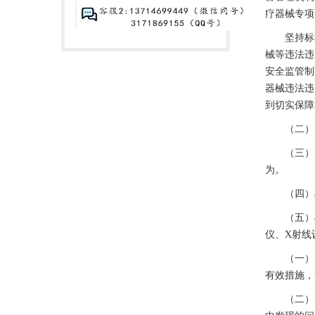
疗器械专项
坚持标本
械等违法违
安全监管制
器械违法违
到切实保障
（二）严
（三）严
为。
（四）检
（五）检
仪、X射线
（一）自
有效措施，
（二）监