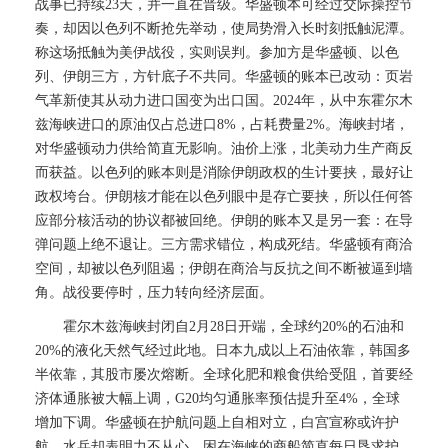
战事已持续23天，并一直在晋级。华盛顿本可经过交际操控节
奏，却因以色列不断抢先举动，使局势滑入长时刻抵触泥潭。
称这场抵触为美伊战役，实则误判。参加方是华盛顿、以色
列、伊朗三方，方针底子不共同。华盛顿的账本已改动：页岩
气革新使其从动力进口国变为出口国。2024年，从中东霍尔木
兹海峡进口的原油仅占总进口8%，占耗费量2%。海峡封堵，
对华盛顿动力供给简直无影响。油价上涨，北美动力生产商反
而获益。以色列的账本则是消除伊朗政权的生计要挟，最好让
政权垮台。伊朗核才能在以色列眼中是存亡要挟，所以任何答
应部分核活动的协议都被回绝。伊朗的账本又是另一套：在导
弹问题上绝不退让。三方需求错位，构成死结。华盛顿有商洽
空间，却被以色列阻遏；伊朗在商洽与反抗之间不断被逼到墙
角。战役要停时，压力转向经济层面。
霍尔木兹海峡封闭自2月28日开端，全球约20%的石油和
20%的液化天然气经过此地。日本九成以上石油依靠，韩国多
半依靠，其股市屡次熔断。全球化肥和粮食供给受阻，首要经
济体通胀被大幅上调，G20均匀通胀率预估提升至4%，全球
增加下调。华盛顿在护航问题上自相对立，白宫宣称或许护
航，水兵却表明力不从心。困在海峡的商船简直每日恳求护