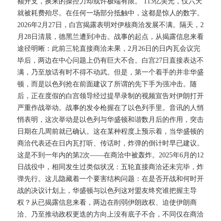
额开支，换来的操控力却或许极端有限。 113亿美元，仅六天
就被耗费殆尽。在任何一场部分抵触中，这都是惊人的数字。
2026年2月27日，白宫揭露表明对伊核商洽发展不满。隔天，2
月28日清晨，德黑兰遭到冲击。战事的起点，从揭露信息来看
途径明晰：此前三轮直接商洽未果，2月26日的日内瓦会议完
毕后，两边在中心问题上仍有巨大不合。白宫27日直接表达不
满，乃至放话有时不得不动武。但是，第一个着手的并非华盛
顿，而是以色列抢在前面建议了所谓的先下手为强冲击。随
后，正在度假的白宫领导经过提早录制的视频宣告对伊朗打开
严重作战举动。战事的发令枪握在了以色列手里。音讯的人悄
悄表明，这次举动是以色列与华盛顿和谐数月后的作用，突击
日期在几周前就已确认。这在某种程度上预示着，当华盛顿的
商洽代表还在日内瓦打听、传话时，炸弹的倒计时早已建议。
这是不到一年内的第2次——在商洽中被轰炸。2025年6月的12
日战役中，相同发生过类似状况：五轮直接商洽还未完毕，炸
弹先行。这儿隐藏着一个要害结构问题：在是否开战和何时开
战的决议计划上，华盛顿与以色列这对盟友终究谁把握主导
权？从已揭露信息来看，两边在削弱伊朗政权、迫使伊朗商
洽、乃至推动政权更迭的方向上没有底子不合，不同仅在商洽