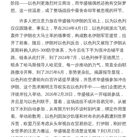
阶段——以色列更激烈对立商洽，而华盛顿偶然还抱有交际梦
想。这一丝温差，成了整场战役中最丧命却常被忽视的环节。
许多人把注意力放在华盛顿与伊朗的互动上，以为以色列
仅仅跟随者。事实上，早在2024年4月1日，以色列就派出飞机
轰炸了伊朗在大马士革的领事馆，构成数名伊朗军官逝世，拉
开了前奏。随后，伊朗对以色列反击，以色列又摧毁了伊朗从
莫斯科购入的S-300防空体系，为今后先下手为强冲击铺平道
路。链条从此打开。到了2024年7月，以色列伸手至德黑兰，
暗杀了哈马斯领导人哈尼亚。每一步推动的力气，简直全由耶
路撒冷开释。到了2025年6月，形势更杂乱。揭露报导显现，
以色列在空袭前向白宫许诺提早通报，并恳求华盛顿参加冲击
伊朗。这个恳求阐明主导权实在以色列手中——他们企图把大
洋彼岸拉入举动。2026年2月28日，华盛顿从一开端就参战，
并且是与以色列联手。显着，这场战役不或许容易完毕。从被
拉下水到自动参加，从有限方针到不设时刻约束，绑定作用显
着。举动前数周，以色列因加沙饥馑和对布衣的杀戮遭到世界
斥责，欧盟乃至考虑从头审视自在贸易协定。打伊朗，刚好把
全世界的注意力搬运。华盛顿是否清楚这笔账？到3月23日，