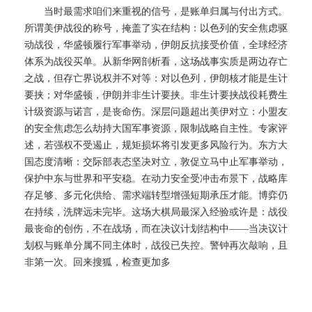
当时最需求咱们来重视的信号，是账单归属与付出方式。
所谓美伊战役的称号，掩盖了实在结构：以色列的安全焦虑驱
动战役，华盛顿履行军事举动，伊朗反抗接受价值，全球经济
体系为战役买单。从新华网剖析看，这场战事实质是两边存亡
之战，但存亡界说权并不对等：对以色列，伊朗核才能是生计
要挟；对华盛顿，伊朗并非生计要挟。非生计要挟战役耗费生
计级资源与诺言，是丧命伤。深层问题超出美伊对立：小盟友
的安全焦虑怎么劫持大国军事资源，限制战略自主性。专家评
述，若强权不受遏止，规矩损坏将引发更多风险行为。东方大
国态度清晰：交际部表态坚决对立，敦促立马中止军事举动，
保护中东与世界和平安稳。在动力安全受冲击布景下，战略库
存足够、多元化供给、需求端转型增强短期承压才能。博弈仍
在持续，洗牌远未完毕。这场大棋局最深入经验或许是：战役
最丧命的创伤，不在战场，而在决议计划结构中——当决议计
划权与账单分属不同主体时，战役已失控。警钟再次敲响，且
非第一次。回来搜狐，检查更加多