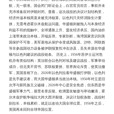
航，无一获准。国会闭门听证会上，白宫官员坦言，事前并未
充沛准备应对伊朗封闭。显着，这次战役的决议计划结构里，
经济外溢本钱简直未被充沛核算。以色列只关怀消除生计要
挟，无需考虑霍尔木兹航运问题。华盛顿则被拖入与本身经济
利益不符的抵触中。全球通胀上升、盟友经济承压、国内油价
上涨带来政治本钱，开端反弹。专家剖析，海湾国家意识到美
国保护不可靠，美军基地从保护伞变成风险源。沙特、阿联酋
等非参战国动力设备被伊朗报复性冲击涉及，丢失本源在华盛
顿与以色列建议的战役链条。 历史上，1956年苏伊士运河危
机亦有类似结构：英法联合以色列对埃及建议战役，军事举动
成功，但北美不背书、苏联核要挟、世界舆论斥责，使英法撤
军，英国首相下台。2026年以色列拉着华盛顿打伊朗，以色列
是先手建议者，而大国华盛顿承当政治本钱。1956年对立是旧
次序与新民族主义磕碰，2026年中心是安全焦虑，但东西是华
盛顿军事力气，接受名誉反噬。欧洲盟友敏捷与举动撇清，霍
尔木兹护航争端拉大跨大西洋裂缝。决议计划权涣散，战役时
刻拉长，本钱累积，就足以改动大国全球位置。1956年之后，
英国再未回到全球帝国位置。