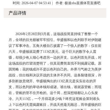
时间: 2026-04-07 04:53:41 | 作者:
极速nba直播体育直播吧
产品详情
2026年2月28日到3月底，这场战役简直持续了整整一个
月，全球的目光都被牢牢招引。华盛顿和以色列联手对伊朗建
议了军事冲击。五角大楼自己披露了一个惊人的数字：仅在前
六天，华盛顿就花费了113亿美元。这个巨大的数字令人震
慑，却很少有人细心考虑另一边的开支。以色列首先开战，对
这场战役的巴望清楚明了，但其花费简直找不到揭露记载。原
因简略：花的钱或许不是以色列自己的。外界习气称之为美伊
战役，但出钱和决议开战的主体并不共同。这条裂缝很深，许
多剖析故意绕开。华盛顿掏出的113亿美元是实实在在的开
支，而以色列的举动本钱却成谜。谁出钱，谁就该管账；而现
在，管账的管不住开枪的。这个局，想深想细都让人心头发
冷。六天113亿，一个月得花多少钱？终究这笔账会算到谁头
上？以色列无需揭露账目，开战天然毫无顾忌，而华盛顿的巨