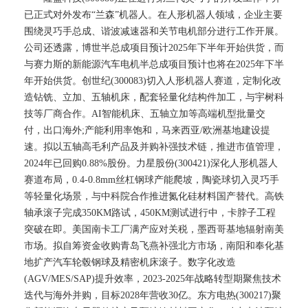
已正式对外发布“兰森”机器人。在人形机器人领域，企业主要
围绕灵巧手总成、谐波减速器和关节电机部分进行工作开展。
公司还透露，博世半总成项目预计2025年下半年开始供货，而
与赛力斯的新能源汽车电机半总成项目预计也将在2025年下半
年开始供货。创世纪(300083)切入人形机器人赛道，定制化改
造钻铣、立加、五轴机床，配套轻量化结构件加工，与宇树科
技等厂商合作。AI智能机床、五轴立加等高端机型批量交
付，出口海外;产能利用率饱和，马来西亚/欧洲基地建设提
速。拟以五轴高毛利产品及并购补强技术链，推进市值管理，
2024年已回购0.88%股份。力星股份(300421)深化人形机器人
赛道布局，0.4-0.8mm丝杠钢球产能爬坡，陶瓷球切入灵巧手
等轻量化场景，与中科院合作推进氮化硅材料国产替代。高铁
轴承滚子完成350KM路试，450KM测试进行中，卡脖子工程
突破在即。美国南卡工厂满产应对关税，墨西哥基地辐射南美
市场。拟自筹资金收购青岛飞燕补强北方市场，南阳和奉化基
地扩产汽车轮毂钢球及精密机床滚子。数字化改造
(AGV/MES/SAP)提升效率，2023-2025年战略转型期聚焦技术
迭代与海外并购，目标2028年营收30亿。东方电热(300217)聚