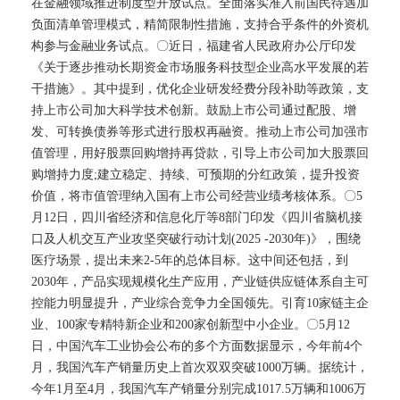
在金融领域推进制度型开放试点。全面落实准入前国民待遇加
负面清单管理模式，精简限制性措施，支持合乎条件的外资机
构参与金融业务试点。〇近日，福建省人民政府办公厅印发
《关于逐步推动长期资金市场服务科技型企业高水平发展的若
干措施》。其中提到，优化企业研发经费分段补助等政策，支
持上市公司加大科学技术创新。鼓励上市公司通过配股、增
发、可转换债券等形式进行股权再融资。推动上市公司加强市
值管理，用好股票回购增持再贷款，引导上市公司加大股票回
购增持力度;建立稳定、持续、可预期的分红政策，提升投资
价值，将市值管理纳入国有上市公司经营业绩考核体系。〇5
月12日，四川省经济和信息化厅等8部门印发《四川省脑机接
口及人机交互产业攻坚突破行动计划(2025 -2030年)》，围绕
医疗场景，提出未来2-5年的总体目标。这中间还包括，到
2030年，产品实现规模化生产应用，产业链供应链体系自主可
控能力明显提升，产业综合竞争力全国领先。引育10家链主企
业、100家专精特新企业和200家创新型中小企业。〇5月12
日，中国汽车工业协会公布的多个方面数据显示，今年前4个
月，我国汽车产销量历史上首次双双突破1000万辆。据统计，
今年1月至4月，我国汽车产销量分别完成1017.5万辆和1006万