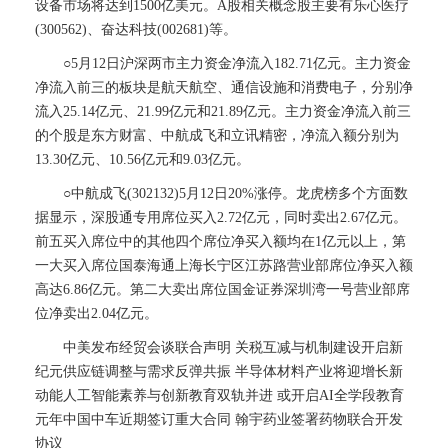
设备市场将达到1500亿美元。A股相关概念股主要有乐心医疗
(300562)、奋达科技(002681)等。
○5月12日沪深两市主力资金净流入182.71亿元。主力资金
净流入前三的板块是航天航空、通信设施和消费电子，分别净
流入25.14亿元、21.99亿元和21.89亿元。主力资金净流入前三
的个股是东方财富、中航成飞和立讯精密，净流入额分别为
13.30亿元、10.56亿元和9.03亿元。
○中航成飞(302132)5月12日20%涨停。龙虎榜多个方面数
据显示，深股通专用席位买入2.72亿元，同时卖出2.67亿元。
前五买入席位中的其他四个席位净买入额均在1亿元以上，第
一大买入席位国泰海通上海长宁区江苏路营业部席位净买入额
高达6.86亿元。第二大卖出席位国金证券深圳湾一号营业部席
位净卖出2.04亿元。
中美发布经贸会谈联合声明 关税互减与机制建设开启新
纪元供应链调整与需求反弹共振 半导体材料产业将迎增长新
动能人工智能素养与创新教育双轨并进 或开启AI全学段教育
元年中国中车近期签订重大合同 翰宇药业签署药物联合开发
协议