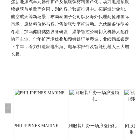
焦新能源汽车元器件扩产及预镀镍材料国产化，动力电池预镀
镍钢获首单量产合同，别的客户验证推进中。拓展熔盐储能、
航空航天等新场景，布局泰国子公司以及海外代理商抢滩国际
市场，原材料价格与客户售价联动平抑波动。光伏装备转型冷
冬期，加码储能储热设备研发，温擎智控公司切入机器人配件
协同主业。全年扩产增效叠加预镀镍订单爬坡，业绩拐点锁定
下半年，着力打造家电出海、电车零部件及智能机器人三大增
长极。
PHILIPPINES MARINE
到服装厂办一场浪漫婚礼
附股)
制关