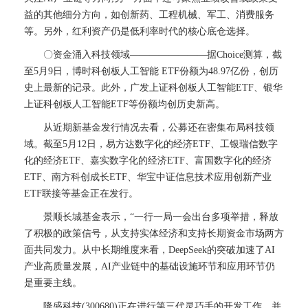
益的其他细分方向，如创新药、工程机械、军工、消费服务
等。另外，红利资产仍是低利率时代的核心底仓选择。
〇资金涌入科技领域————————据Choice测算，截
至5月9日，博时科创板人工智能 ETF份额为48.97亿份，创历
史上最新的记录。此外，广发上证科创板人工智能ETF、银华
上证科创板人工智能ETF等份额均创历史新高。
从近期新基金发行情况去看，公募还在密集布局科技领
域。截至5月12日，易方达数字化的经济ETF、工银瑞信数字
化的经济ETF、嘉实数字化的经济ETF、富国数字化的经济
ETF、南方科创成长ETF、华宝中证信息技术应用创新产业
ETF联接等基金正在发行。
景顺长城基金表示，“一行一局一会出台多项举措，释放
了积极的政策信号，从支持实体经济和支持长期资金市场两方
面共同发力。从中长期维度来看，DeepSeek的突破加速了AI
产业高质量发展，AI产业链中的基础设施环节和应用环节仍
是重要主线。
隆盛科技(300680)正在进行第三代灵巧手的开发工作，并