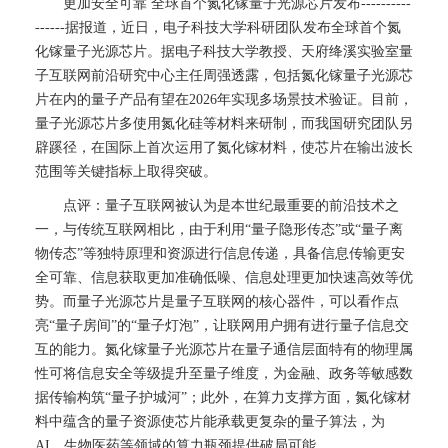
更加安全可靠 全球首个氮化镓量子光源芯片发布----------
------据报道，近日，电子科技大学科研团队发布全球首个氮
化镓量子光源芯片。据电子科技大学教授、天府绛溪实验室量
子互联网前沿研究中心主任周强透露，包括氮化镓量子光源芯
片在内的量子产品有望在2026年实现多场景技术验证。目前，
量子光源芯片多使用氮化硅等材料来研制，而我国研究团队另
辟蹊径，在国际上首次运用了氮化镓材料，使芯片在输出波长
范围等关键指标上取得突破。
点评：量子互联网被认为是本世纪最重要的前沿技术之
一，与传统互联网相比，由于利用“量子隐形传态”或“量子离
物传态”等独特原理和资源进行信息传递，具备信息传输更安
全可靠、信息获取更加准确低噪、信息处理更加快速高效等优
势。而量子光源芯片是量子互联网的核心器件，可以看作点
亮“量子房间”的“量子灯泡”，让联网用户拥有进行量子信息交
互的能力。氮化镓量子光源芯片在量子通信层面特有的物理属
性可将信息安全等级提升至量子维度，为金融、政务等敏感数
据传输构筑“量子护城河”；此外，在算力支撑方面，氮化镓材
料中蕴含的量子资源使芯片能承载更复杂的量子算法，为
AI、生物医药等领域的算力瓶颈提供破局可能。