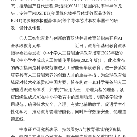
态，推动国产替代进程;新洁能(605111)是国内功率半导体龙
头，专注于MOSFET(金属氧化物半导体场效应晶体管)、
IGBT(绝缘栅双极型晶体管)等半导体芯片和功率器件的研
发、设计及销售。
〇人工智能素养与创新教育双轨并进教育部指南开启AI
全学段教育元年————————近日，教育部基础教育教学
指导委员会发布《中小学人工智能通识教育指南(2025年版)》
和《中小学生成式人工智能使用指南(2025年版)》。此次发布
的两项指南是科学规范推进人工智能全学段教育，进一步落实
培养具有人工智能素养的创新人才的重要举措，为全球教育领
域应对技术变革贡献中国方案。旨在构建一套科学完备的人工
智能通识教育体系，并秉持“应用为王、治理为基的理念，紧
密围绕生成式AI在中小学教育中的应用场景，明确各学段使
用规范，确保技术安全、合理、有效地辅助教学、促进学生个
性化学习、推动教育管理智能化，同时严守数据安全、伦理道
德底线。
中泰证券研究所表示，持续看好A与教育领域的投资机
会，特别是在出版公司方面。随全国素质教育的重视加大以及