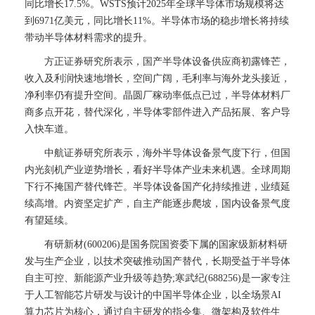
同比增长17.5%。WSTS预计2025年全球半导体市场规模将达
到6971亿美元，同比增长11%。半导体市场的稳步增长将持续
带动半导体材料需求的提升。
方正证券研究所表示，国产半导体设备供应商初露锋芒，
收入及利润快速地增长，空间广阔，毛利率与海外龙头接近，
净利率仍有提升空间。晶圆厂稼动率低点已过，半导体材料厂
商多点开花，替代深化，半导体零部件进入产品拓展、客户导
入快车道。
中航证券研究所表示，海外半导体设备景气度下行，但国
内光刻机产业逆势增长，看好半导体产业未来机遇。全球周期
下行不掩国产替代锋芒。半导体设备国产化持续推进，业绩延
续高增。内资坚定扩产，自主产能逐步爬坡，国内设备景气度
有望延续。
有研新材(600206)是国务院国资委下属的国家级新材料研
发与生产企业，以技术突破推动国产替代，长期受益于半导体
自主可控、新能源产业升级等趋势;寒武纪(688256)是一家专注
于人工智能芯片研发与设计的中国半导体企业，以全场景AI
算力芯片为核心，通过自主研发的指令集、微架构及软件生