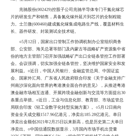
兆驰股份(002429)控股子公司兆驰半导体专门干氮化镓芯
片的研发生产和销售，具备氮化镓外延片到芯片的全制程能
力。士兰微(600460)建成氮化镓集成电路生产线，覆盖材料生
长、器件研发、封装测试全技术链。
○5月12日，国家出口管制工作协调机制办公室组织商务
部、公安部、海关总署等部门及内蒙古等战略矿产资源集中省
份的地方主管部门召开加强战略矿产出口全链条管控工作部署
会。会议强调，切实加强全链条管控，坚决维护国家安全和发
展利益。○近日，中国人民银行、金融监管总局、中国证监
会、国家外汇局、广东省人民政府联合印发《关于金融支持广
州南沙深化面向世界的粤港澳全面合作的意见》，从推进粤港
澳金融市场相互连通、开展跨境金融创新与交流等方面提出30
条重点举措。○近日，工业与信息化部、教育部、市场监管总
局联合印发《轻工业数字化转型实施方案》。○5月12日南向
资金全天成交额1517.96亿港元，净卖出185.28亿港元。单日
净卖出金额创2021年2月25日以来新高，也是历史第二大单日
净卖出。○中国信通院数据显示，3月国内市场手机出货量