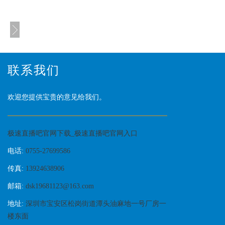
联系我们
欢迎您提供宝贵的意见给我们。
极速直播吧官网下载_极速直播吧官网入口
电话:
0755-27699586
传真:
13924638906
邮箱:
dsk19681123@163.com
地址:
深圳市宝安区松岗街道潭头油麻地一号厂房一
楼东面