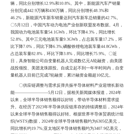
辆，同比分别增长12.9%和10.8%。其中，新能源汽车产销量
分别完成442.9万辆和430万辆，同比分别增长48.3%和
46.2%，新能源汽车新车销量达到汽车新车总销量的42.7%。
〇5月12日，中国汽车动力电池产业创新联盟发布数据。4月，
我国动力电池装车量54.1GWh，环比下降4.3%，同比增长
52.8%。其中三元电池装车量9.3GWh，占总装车量17.2%，环
比下降7.0%，同比下降6.3%;磷酸铁锂电池装车量44.8GWh，
占总装车量82.8%，环比下降3.8%，同比增长75.9%。〇近
日，具身智能公司自变量机器人完成数亿元A轮融资，由美团
战投领投、美团龙珠跟投。自成立起不到一年半时间内，自变
量机器人目前已完成7轮融资，累计融资金额超10亿元。
〇供应链调整与需求反弹共振半导体材料产业迎增长新动
能————————5月12日，据相关新闻媒体报道，2024年
以来，全球半导体销售额得以好转，带动半导体材料需求提
升。在经历了2023年半导体供应链库存的持续调整后，2024年
以来全球半导体销售额得以好转。根据世界半导体贸易统计组
织(WSTS)数据，2024年全球半导体销售额约为6305亿美元，
同比增长约19.7%;亚太地区半导体销售额约为3407.9亿美元，