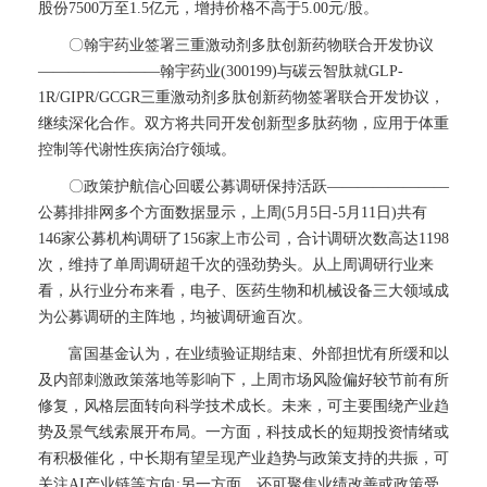
股份7500万至1.5亿元，增持价格不高于5.00元/股。
〇翰宇药业签署三重激动剂多肽创新药物联合开发协议
————————翰宇药业(300199)与碳云智肽就GLP-
1R/GIPR/GCGR三重激动剂多肽创新药物签署联合开发协议，
继续深化合作。双方将共同开发创新型多肽药物，应用于体重
控制等代谢性疾病治疗领域。
〇政策护航信心回暖公募调研保持活跃————————
公募排排网多个方面数据显示，上周(5月5日-5月11日)共有
146家公募机构调研了156家上市公司，合计调研次数高达1198
次，维持了单周调研超千次的强劲势头。从上周调研行业来
看，从行业分布来看，电子、医药生物和机械设备三大领域成
为公募调研的主阵地，均被调研逾百次。
富国基金认为，在业绩验证期结束、外部担忧有所缓和以
及内部刺激政策落地等影响下，上周市场风险偏好较节前有所
修复，风格层面转向科学技术成长。未来，可主要围绕产业趋
势及景气线索展开布局。一方面，科技成长的短期投资情绪或
有积极催化，中长期有望呈现产业趋势与政策支持的共振，可
关注AI产业链等方向;另一方面，还可聚焦业绩改善或政策受