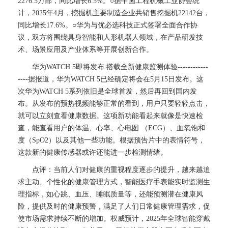
2276.5万部，同比增长6.5%。○据中国工程机械工业协会统
计，2025年4月，挖掘机主要制造企业共销售挖掘机22142台，
同比增长17.6%。○华为与优必选科技正式签署全面合作协
议，双方将围绕具身智能和人形机器人领域，在产品研发技
术、场景应用及产业体系等开展创新合作。
华为WATCH 5即将发布 搭载全新健康监测体验------------
----据报道，华为WATCH 5已经确定将会在5月15日发布。这
次华为WATCH 5系列依旧是全球首发，然后再回到国内发
布。从发布的预热视频能够正常的看到，用户只要轻轻点击，
就可以立刻查看健康数据。这项新功能看起来就像是快速检
查，能查看用户的体温、心率、心电图 （ECG）、血氧饱和
度（SpO2）以及其他一些功能。根据预告片中的表情符号，
这款新的健康传感器或许还能进一步检测情绪。
点评：当前人们对健康的重视程度逐步的提升，越来越追
求主动、个性化的健康管理方式，智能医疗手表能实时监测生
理指标，如心跳、血压、睡眠质量等，还能预测潜在健康风
险，提供及时的健康预警，满足了人们日常健康管理需求，促
使市场需求持续不断的增加。权威预计，2025年全球智能穿戴