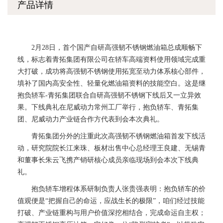
产品详情
2月28日，首个国产自研高强韧不锈钢燃油箱总成顺畅下
线，标志着青拓集团有限公司在轿车高端资料使用领域完成重
大打破，成功将高强韧不锈钢使用拓宽至动力体系核心部件，
填补了国内高安全性、轻量化燃油箱资料的技能空白。这是继
抱负轿车-青拓集团联合自研高强韧不锈钢下线后又一立异效
果。下线典礼在尼威动力常州工厂举行，抱负轿车、青拓集
团、尼威动力产业链合作方代表到会本次典礼。
青拓集团分外的注重此次高强韧不锈钢燃油箱首发下线活
动，研究院院长江来珠、板材出售中心总经理王良建、无锡青
和董事长朱云飞携产销研核心成员亲临现场到会本次下线典
礼。
抱负轿车增程体系研制负责人张贵强表明：抱负轿车的价
值观便是“把握自己的命运，应战生长的极限”，咱们经过技能
打破、产业链重构与用户价值深挖相结合，完成命运自主权；