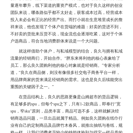
量逐年攀升，线下渠道的重资产模式，也对于良久这样的创业
团队来说，哪条路似乎都不太好走，获客成本过高，经营成本
投入未必会有正比的经营产出。而打小就在生意堆里成长的詹
祥来说，他也发现了个体户在货端的难题：好卖的货进不到，
不好卖的货批来压货不说，现金流也会逐渐吃紧，这对于个体
户选商品，符合当地消费群体来说是一个大问题。
就这样借助个体户，与私域模型的结合，良久与拥有私域
流量的经销商们，开始合作。“胖东来将利他的核心表象给了
员工，那么良久团购利他的核心对象就是经销商。”专家分析
道，“良久在商品侧，则没有像很多社交电子商务平台一样，
用品牌商家的货来满足经销商的需求。这也是良久后续能突出
重围的关键因子之一。”
在货品结构上，良久的思路更像是山姆超市的货品逻辑，
有足够多的spu，但每个spu之下，只有1-2款商品，即奉行“宽
spu，窄sku”原则，品类丰富，商品可选不多，这样就解决经
销商选品问题，一旦出品就属于精品。例如良久团购在纸巾行
业有自己的定制商品及品牌竹木春风，就推出抽纸与卷纸，规
格一样，让我们消费者花较少的钱能体验到与得宝一样品质的