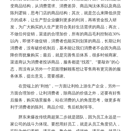
变商品结构，从消费需求、消费差异、商品淘汰体系以及商品
陈列逻辑，思考门店的商品结构；其次，就是怎么来降低供货
方的成本，让生产型企业赚到更多的利润，再将资金投入研
发，为广大购买的人生产更符合美好生活需求的商品；再次，
不做任何促销，渠道的合理加价，所有的商品毛利控制在30%
以内，即便不做促销，消费者也能买到划算的商品，长期让利
消费者，没有破价机制后，基本能让我们消费者不会因为商品
降价而犹豫购买；最后，就是完善售后体系，很多时候商家、
渠道商认为消费者投诉商品，服务都是“找茬”、“要敲诈”的心
态，而没有从另外一个层面理解顾客想让零售商有更完善的服
务体系，提出意见，需要感谢。
在货端上的“利他”，一方面让利给上游生产企业，另外一
方面合理加价，让利消费者，除商品的价值之外，还要有好售
后服务，购买场景服务，站在消费的人的角度思考，做更多有
利于消费者的陈列、商品介绍、售后机制等等。
胖东来爆改传统商超第二步就是团队，因为员工永远是一
家公司的战斗力体现。要想用好员工，就是从员工角度切入，