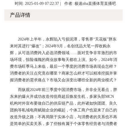
时间: 2025-01-09 07:22:37 | 作者:
极速nba直播体育直播吧
产品详情
2024年上半年，永辉陷入亏损泥潭，零售界“天花板”胖东
来对其进行“爆改”；2024年9月，名创优品大笔一挥收购永
辉，从可选消费跨入必选消费领域……面对竞争非常激烈的市
场环境，惊险魂魄的商业故事每天都在上演。如今，2024年消
费市场旺季马上来临，最后一个季度的消费市场表现会怎样？
消费者的关注点究竟在哪里？商家怎么样才可以精准挖掘并掌
握消费者的需求痛点？市场又会演变出哪些全新的商业模式？
而纵观2024年前三季度中国消费市场，并非全无看点，胖
东来的爆火并成功改造传统商超后焕发生机，多家头部MCN
机构对外宣布要做自己的供应链产品，此外诸如快团团、良久
团购等私域电商赋能企业的崛起，个体工商户也迎来了自己的
改造升级之路：不再局限于实体小店，与消费者的关系也不再
是简单的买卖关系，多了些独有属于个体零售经营者与消费者