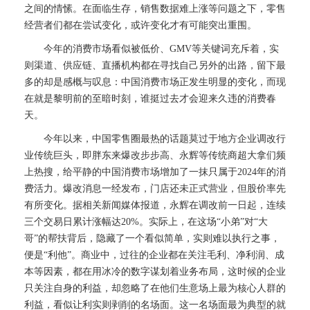
之间的情愫。在面临生存，销售数据难上涨等问题之下，零售
经营者们都在尝试变化，或许变化才有可能突出重围。
今年的消费市场看似被低价、GMV等关键词充斥着，实
则渠道、供应链、直播机构都在寻找自己另外的出路，留下最
多的却是感概与叹息：中国消费市场正发生明显的变化，而现
在就是黎明前的至暗时刻，谁挺过去才会迎来久违的消费春
天。
今年以来，中国零售圈最热的话题莫过于地方企业调改行
业传统巨头，即胖东来爆改步步高、永辉等传统商超大拿们频
上热搜，给平静的中国消费市场增加了一抹只属于2024年的消
费活力。爆改消息一经发布，门店还未正式营业，但股价率先
有所变化。据相关新闻媒体报道，永辉在调改前一日起，连续
三个交易日累计涨幅达20%。实际上，在这场“小弟”对“大
哥”的帮扶背后，隐藏了一个看似简单，实则难以执行之事，
便是“利他”。商业中，过往的企业都在关注毛利、净利润、成
本等因素，都在用冰冷的数字谋划着业务布局，这时候的企业
只关注自身的利益，却忽略了在他们生意场上最为核心人群的
利益，看似让利实则剥削的名场面。这一名场面最为典型的就