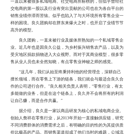
一直以来被很多私域电商、社交电商所标榜的，但似乎曾经社
交电商的第一股以及行业有突出贡献的公司也在为各自平台的
销售业绩停滞而苦恼。似乎也陷入了与大环境所有零售企业一
样的困境。良久团购却在胖东来爆火之时，也开启了业绩节节
高升的模型。
良久团购，一直未被行业及媒体所熟知的一个私域零售企
业。近几年也是因良久公益，为乡村振兴销售农产品，以及为
受灾地区捐款捐物进入大众视野。而对于其商业模型，很多零
售从业人员也未全然知晓，有点零售业神秘之师的感觉。
“这几年，我们从始至终秉持利他的经营理念，深耕自己
擅长领域，而在零售上下游的链条，我们就会与最适合良久合
作的公司进行合作。”良久相关负责人表明，“零售行业，有太
多能做的业务，但是在这个链条上，良久并不会将所有的利润
让自己赚，而是合作共赢。”
据介绍，良久是一家以商品研发为核心的私域电商企业。
创始人詹祥在零售行业，从2013年开始一直接触供应链，研究
不同消费群体的消费需求之后，有明确的目的性的为其提供质
价比极高的产品。而销售渠道却成了他们当时的难题，公域流