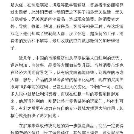
是大促，在制造满减，满送等数学营销题，答题者未必能精算
过出题者，此外消费者冲动消费之下买了很多无关生活，无关
自我标签，无关家庭的消费品，造成现金浪费。除消费者之
外，导购、收银、快递、程序员、客服等相关工种，在这场游
戏之下他们却成了被剥削人群，没了休息，超负荷的工作，消
费者的投诉和不解等，最后收获的或许就那微薄的加班碎银
子。
近几年，中国的市场经济也从早期依靠人口红利的优势，
迅速增加，向效率、品质等方面做转型升级。当然消费市场也
在经济大周期背景之下，从有啥卖啥都能赚钱，到现在的考虑
人群、服务、产品的质量等多维的精细化运转。现在的买卖关
系与10多年前的逻辑，已发生巨大的变化。“利他”一词，在很
多人眼中就是让利消费者，而现在红极一时的零售项目胖东
来，他所谓的利他，则是让整个零售链路的玩家们，均有利可
图，有利之后更有动力在各自的专业领域发挥更大的作用，其
核心就是解决了两大问题：
在胖东来爆改传统商超的第一步就是商品，商品一定要得
到消费者的信任，没了这份信任，其他都是浮云。首先就是改