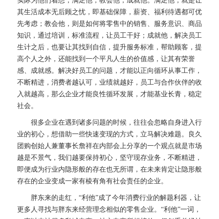
实际为他们着想，满足他，教会他，成就他。满足他，就是让
其生活成本无后顾之忧，即基础保障，薪资、福利待遇都可优
先考虑；教会他，则是如何将零售中的销售、服务意识、商品
知识，通过培训，标准流程，让员工干好；成就他，解决员工
生计之后，也要让其找到自信，提升服务标准，帮助顾客，提
高个人之外，还能找到一个平凡人生的价值感，让其有荣誉
感、成就感。解决好员工的问题，才能以正向循环从事工作，
不断精进，消费者越认可，业绩就越好，员工与合作伙伴的收
入就越高，那么企业才能良性循环发展，才能基业长青，稳定
社会。
很多企业在遇到诸多问题的时候，往往会忽略自身进入行
业的初心，想借助一些快速变现的方式，立马解决难题。良久
团购创始人兼董事长詹祥在内部会上分享的一个观点就是市场
越是不景气，我们越要保持初心，坚守现存业务，不断精进，
即便成为行业内隐形般的存在也无所谓，在未来肯定让隐形般
存在的企业变成一家有棱有角有社会责任的企业。
胖东来的走红，“利他”成了今年消费行业的解题利器，让
更多人寻找与胖东来经营理念相似的零售企业。“利他”一词，