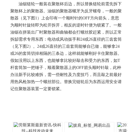
油锯链轮一般装在聚散杯后边，所以替换链轮前需先拆下
聚散杯上的聚散器。油锯的聚散器螺牙为反牙螺母，一般的聚
散器（见下图1）上会印有一个顺时针的OFF方向箭头，意思
为顺时针旋转即为松开拆开，相反的逆时针便为锁紧了。一般
油锯在拼装出厂时聚散器和曲轴都会打螺丝胶赶紧，所以正常
拆缷需求专用东西：电动或风动扳手和24或26直径的三齿套筒
（见下图2）。24或26直径的三齿套筒能够自已做，能够拿24
或26的套筒切掉相隔的三条边，这样就能够刚好卡住聚散器。
假如没用以上东西，也能够拿比较好敲击和受力的东西，如T
杆套筒加一把锤子，顺着聚散器上的OFF箭头顺时针敲，此种
办法新手比较难拆，需一些耐性及力度技巧，而且敲之前最好
用热风枪加热一个螺丝部位。替换完链轮后为东西运用安全请
记住聚散器装置一定要锁紧。