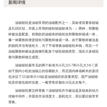
新闻详情
油锯链轮是油锯常用的油锯配件之一，其标准首要靠链锯
及孔径区别，市面上常用的链轮链锯标准为：）两种，和聚散
杯被迫盘配套。前期款的油锯有的链轮也和聚散杯做成一体，
像一体聚散杯便是链轮与聚散杯做成一体。由于聚散杯被迫盘
的损耗并没有链轮大，为了节省替换油锯链轮本钱，而且一个
油锯聚散杯被迫盘能够匹配多个链轮链锯类型，现在大多链轮
都与聚散杯独立成型。
油锯链轮最常见的两个标准为小孔325-7和小孔大3/8-7,原
由于国内小松款油锯占的份额较大，而且国内林场树木的直径
也决议了325款和大3/8款是油锯链距的首要类型。国产油锯链
轮其价格也相对实惠，一般零售价都在10元左右每个。
油锯链轮要怎样替换？油锯链轮作为被迫盘及链条的动力
传输中间件，并因其作业强度大，损耗也大，所以要比较常常
替换。