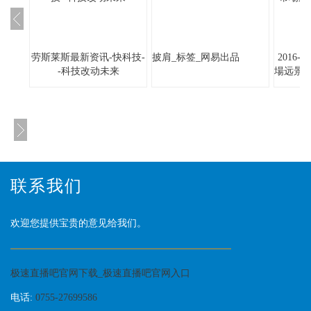
劳斯莱斯最新资讯-快科技-
披肩_标签_网易出品
2016
-科技改动未来
場远景
联系我们
欢迎您提供宝贵的意见给我们。
极速直播吧官网下载_极速直播吧官网入口
电话:
0755-27699586