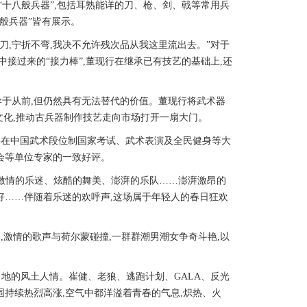
十八般兵器”,包括耳熟能详的刀、枪、剑、戟等常用兵
般兵器”皆有展示。
刀,宁折不弯,我决不允许残次品从我这里流出去。”对于
中接过来的“接力棒”,董现行在继承已有技艺的基础上,还
于从前,但仍然具有无法替代的价值。董现行将武术器
文化,推动古兵器制作技艺走向市场打开一扇大门。
并在中国武术段位制国家考试、武术表演及全民健身等大
会等单位专家的一致好评。
。激情的乐迷、炫酷的舞美、澎湃的乐队……澎湃激昂的
好……伴随着乐迷的欢呼声,这场属于年轻人的春日狂欢
激情的歌声与荷尔蒙碰撞,一群群潮男潮女争奇斗艳,以
地的风土人情。崔健、老狼、逃跑计划、GALA、反光
围持续热烈高涨,空气中都洋溢着青春的气息,炽热、火