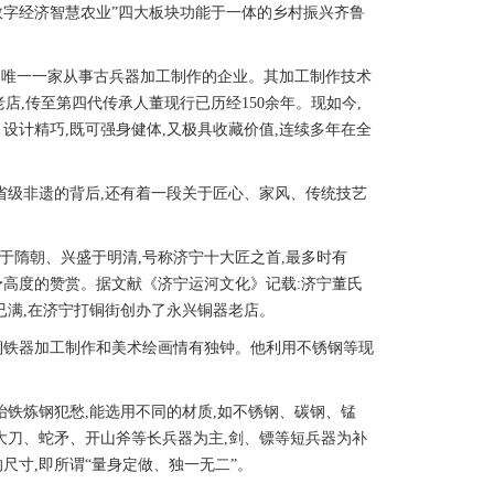
“数字经济智慧农业”四大板块功能于一体的乡村振兴齐鲁
内唯一一家从事古兵器加工制作的企业。其加工制作技术
店,传至第四代传承人董现行已历经150余年。现如今,
设计精巧,既可强身健体,又极具收藏价值,连续多年在全
级非遗的背后,还有着一段关于匠心、家风、传统技艺
隋朝、兴盛于明清,号称济宁十大匠之首,最多时有
予高度的赞赏。据文献《济宁运河文化》记载:济宁董氏
已满,在济宁打铜街创办了永兴铜器老店。
铁器加工制作和美术绘画情有独钟。他利用不锈钢等现
铁炼钢犯愁,能选用不同的材质,如不锈钢、碳钢、锰
大刀、蛇矛、开山斧等长兵器为主,剑、镖等短兵器为补
尺寸,即所谓“量身定做、独一无二”。