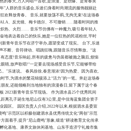
然的春天,万人同唱一首歌,是浪漫、是劲爆、是青春美
年”人群的音乐盛会,乐迷们身着时尚潮流的服饰靓丽赴
狂欢释放青春。 音乐,就要放荡不羁,无拘无束!在这场春
ALA、反光镜、梅卡德尔、不可撤销……随着时间的推
,炽热、火烈…… 音乐节仿佛有一种魔力,吸引着年轻人
兴奋地表达着自己的快乐,她是一位狂热的民谣粉丝,平时
新青年音乐节在济宁举办,愿望变成了现实。 台下,乐迷
声不断、音符律动、唱跳狂嗨,跟随音乐尽情释放。“这
,有态度!音乐响起,所有的疲惫与伪装都被抛之脑后,烦恼
睛,放声歌唱!“一定要去现场感受音乐节,它能够带给
。”乐迷说。 春风徐徐,春意渐浓!因为热爱、因为喜欢,
时节,为泗水的繁花锦簇添上“活力”的一笔。奔赴这场春
朋友,还能领略到当地独有的浪漫春日,留下属于这个春
板 2023新青年音乐节现场。 作为泗水县25个优秀民间
,距离孔子诞生地尼山仅有3公里,是中佳海蓝集团全资子
区。 园区负责人介绍,2022年以来,根据泗水县委宣
鹿鸣”示范区以积极创建泗水县优秀传统文化“两创”示范
面着手,提升“尼山鹿鸣”形象,锻造“耕读教育文化传承
商孵化基地、康养文旅休闲基地、山东手造济宁礼飨市集