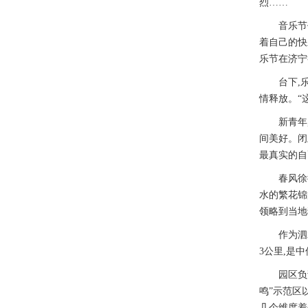
烈……
音乐节仿佛
着自己的快
乐节在济宁
台下,乐迷
情释放。“
新青年,有
间美好。闭
最真实的自
春风徐徐,
水的繁花锦
领略到当地
作为泗水县
3公里,是
园区负责人
鸣”示范区
几个维度着