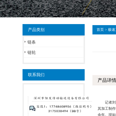
产品类别
首页
>
极速
链条
链轮
联系我们
产品详
记者刘凯平
其加工制作
余年。现如