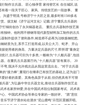
行制作古兵器。 匠心独孕育 家传密艺长 在任城区,说
还有着一段关于匠心、家风、传统技艺的一段故事。 董
盛于明清,号称济宁十大匠之首,最多时有1500多名
赞赏。据文献《济宁运河文化》记载:济宁董氏古兵器的
济宁打铜街创办了永兴铜器老店。 董氏古兵器制作技艺第
情有独钟。他利用不锈钢等现代新型材料加工制作的古兵
兵器制作提供了便利条件,铸造师不必再为冶铁炼钢犯愁,
钢材质为主,系手工打造而成,以关公大刀、蛇矛、开山
根据使用者的身高、力量决定兵器的尺寸,即所谓“量身定
统计,古兵器可归为十多类,一般称为“十八般兵器”,包括
。在董氏古兵器展厅内,“十八般兵器”皆有展示。 20
折不弯,我决不允许残次品从我这里流出去。”对于古兵器
来的“接力棒”,董现行在继承已有技艺的基础上,还为这门
术爱好者的喜爱。其角色虽异于从前,但仍然具有不可替
兵器”,为弘扬中华古兵器文化,推动古兵器制作技艺走
派武术名家所钟爱,并在中国武术段位制国家考试、武术表
心、中国武术协会等单位专家的一致好评。 “泗”意狂
新青年音乐节济宁泗水站在泗水“尼山鹿鸣”示范区震撼开唱。