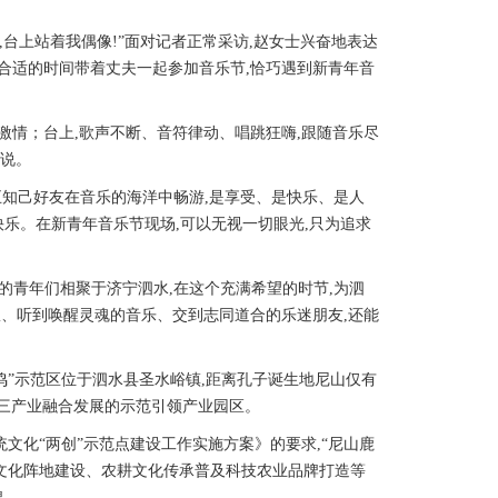
台上站着我偶像!”面对记者正常采访,赵女士兴奋地表达
在合适的时间带着丈夫一起参加音乐节,恰巧遇到新青年音
情；台上,歌声不断、音符律动、唱跳狂嗨,跟随音乐尽
迷说。
五知己好友在音乐的海洋中畅游,是享受、是快乐、是人
快乐。在新青年音乐节现场,可以无视一切眼光,只为追求
的青年们相聚于济宁泗水,在这个充满希望的时节,为泗
队、听到唤醒灵魂的音乐、交到志同道合的乐迷朋友,还能
鸣”示范区位于泗水县圣水峪镇,距离孔子诞生地尼山仅有
二三产业融合发展的示范引领产业园区。
文化“两创”示范点建设工作实施方案》的要求,“尼山鹿
育文化阵地建设、农耕文化传承普及科技农业品牌打造等
牌。