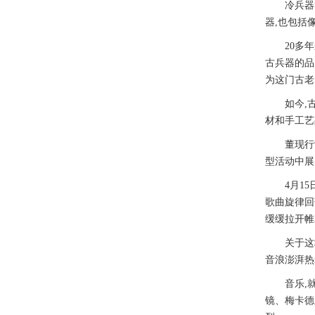
冷兵器时代
器,也包括
20多年来
古兵器的品
为这门古老
如今,古兵
材和手工艺
董现行制作
型活动中展
4月15日
歌曲旋律回
缓缓拉开帷
关于这场“
音浪澎湃热
音乐,就要
镜、梅卡德