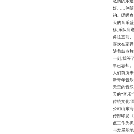
激情的乐迷
好……伴随
约。暖暖春
天的音乐盛
移,乐队所
勇往直前、
喜欢在家弹
随着鼓点舞
一刻,我等
早已忘却。
人们前所未
新青年音乐
天里的音乐
天的“音乐
传统文化“
公司山东海
传部印发《
点工作为抓
与发展基地