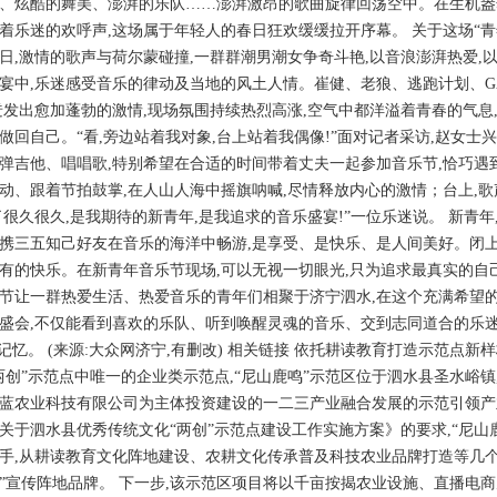
、炫酷的舞美、澎湃的乐队……澎湃激昂的歌曲旋律回荡空中。在生机盎
着乐迷的欢呼声,这场属于年轻人的春日狂欢缓缓拉开序幕。 关于这场“青
日,激情的歌声与荷尔蒙碰撞,一群群潮男潮女争奇斗艳,以音浪澎湃热爱,以
宴中,乐迷感受音乐的律动及当地的风土人情。崔健、老狼、逃跑计划、G
迸发出愈加蓬勃的激情,现场氛围持续热烈高涨,空气中都洋溢着青春的气息
做回自己。“看,旁边站着我对象,台上站着我偶像!”面对记者采访,赵女士
弹吉他、唱唱歌,特别希望在合适的时间带着丈夫一起参加音乐节,恰巧遇到
动、跟着节拍鼓掌,在人山人海中摇旗呐喊,尽情释放内心的激情；台上,歌
了很久很久,是我期待的新青年,是我追求的音乐盛宴!”一位乐迷说。 新青年
携三五知己好友在音乐的海洋中畅游,是享受、是快乐、是人间美好。闭上眼
有的快乐。在新青年音乐节现场,可以无视一切眼光,只为追求最真实的自己
节让一群热爱生活、热爱音乐的青年们相聚于济宁泗水,在这个充满希望的
盛会,不仅能看到喜欢的乐队、听到唤醒灵魂的音乐、交到志同道合的乐迷
”记忆。 (来源:大众网济宁,有删改) 相关链接 依托耕读教育打造示范点新样
两创”示范点中唯一的企业类示范点,“尼山鹿鸣”示范区位于泗水县圣水峪镇
蓝农业科技有限公司为主体投资建设的一二三产业融合发展的示范引领产业园
关于泗水县优秀传统文化“两创”示范点建设工作实施方案》的要求,“尼山
手,从耕读教育文化阵地建设、农耕文化传承普及科技农业品牌打造等几个方
”宣传阵地品牌。 下一步,该示范区项目将以千亩按揭农业设施、直播电