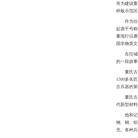
等为建设重
样板示范区
作为任城区
起源于号称
董现行沿袭
国非物质文
在任城区,
的一段故事
董氏古兵器
1500多
古兵器的第
董氏古兵
代新型材料
他和记者说
钢、铜、铝
充。各种兵