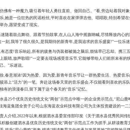
有一种魔力,吸引着年轻人勇往直前、做回自己。“看,旁边站着我对象,
乐,她是一位狂热的民谣粉丝,平时喜欢在家弹弹吉他、唱唱歌,特别希望
举办,愿望变成了现实。
随着鼓点舞动、跟着节拍鼓掌,在人山人海中摇旗呐喊,尽情释放内心的激
这一刻,我等了很久很久,是我期待的新青年,是我追求的音乐盛宴!”一位乐
态度!音乐响起,所有的疲惫与伪装都被抛之脑后,烦恼早已忘却。携三
上眼睛,放声歌唱!“一定要去现场感受音乐节,它能够带给人们前所未有的
己。”乐迷说。
春意渐浓!因为热爱、因为爱,新青年音乐节让一群热爱生活、热爱音乐
簇添上“活力”的一笔。奔赴这场春天里的音乐盛会,不仅能看到喜欢的乐
独有的浪漫春日,留下属于这个春天的“音乐”记忆。
25个优良历史传统文化“两创”示范点中唯一的企业类示范点,“尼山鹿
中佳海蓝集团全资子公司山东海蓝农业科技有限公司为主体投资建设的一
介绍,2022年以来,根据泗水县委宣传部印发《关于泗水县优秀民间传统
以积极创建泗水县优良历史传统文化“两创”示范点工作为抓手,从耕读教
手,提升“尼山鹿鸣”形象,锻造“耕读教育文化传承与发展基地”宣传阵地品