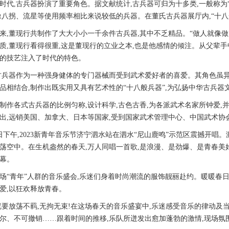
,古兵器扮演了重要角色。据文献统计,古兵器可归为十多类,一般称为“
像八拐、流星等使用频率相比来说较低的兵器。在董氏古兵器展厅内,“十八
,董现行共制作了大大小小一千余件古兵器,其中不乏精品。“做人就像做
质,董现行看得很重,这是董现行的立业之本,也是他感情的倾注。从父辈手
的技艺注入了时代的特色。
器作为一种强身健体的专门器械而受到武术爱好者的喜爱。其角色虽异
品相结合,制作出既实用又具有艺术性的“十八般兵器”,为弘扬中华古兵器
各式古兵器的比例匀称,设计科学,古色古香,为各派武术名家所钟爱,
出,远销美国、加拿大、日本等国家,受到国家武术管理中心、中国武术协
下午,2023新青年音乐节济宁泗水站在泗水“尼山鹿鸣”示范区震撼开唱
荡空中。在生机盎然的春天,万人同唱一首歌,是浪漫、是劲爆、是青春美
幕。
青年”人群的音乐盛会,乐迷们身着时尚潮流的服饰靓丽赴约。暖暖春日,
爱,以狂欢释放青春。
放荡不羁,无拘无束!在这场春天的音乐盛宴中,乐迷感受音乐的律动及当
尔、不可撤销……跟着时间的推移,乐队所迸发出愈加蓬勃的激情,现场氛