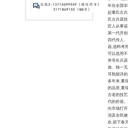
年在全国非
起董氏古兵
氏古兵器技
匠人从事该
第一代开创
四代传人、
器,选料考
可以选用不
斧等长兵器
做、独一无
耳熟能详的
多年来,董
的品质,董
古老的技艺
代的价值。
向市场打开
演及全民健
欢,留下春