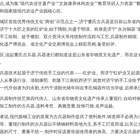
点,成为集“现代农业甘薯产业”“文旅康养休闲农业”“教育培训人力资源”
和国家级现代农业产业园核心区。
首批优秀传统文化“两创”示范点之一,济宁董氏古兵器是目前山东省
济宁十大匠之首的红炉业,始于隋朝,兴盛于明清。前身是济宁“永兴铜器”老
手工绘制、徒手镂刻、双介质淬火等传统制作流程与工艺,兵器制作精细、
化遗产博览会、省文化产业交易博览会上精彩亮相,备受好评。
说起董氏古兵器,兵器迷们都知道这是山东省非物质文化遗产。而在这省
。
技术起源于济宁传统手工业的代表——红炉业。而济宁红炉业又起源于
名匠人从事该行业。清朝康熙、乾隆下江南驻跸济宁,就曾对济宁的手工业给
一代开创者为刘永勤,大约于清朝光绪年间在李氏铜器作坊当学徒,后师承
器制作技艺第四代传人、山东省非物质文化遗产传承人董现行,自幼对铜
加工制作的古兵器,选料考究、典雅贵重,纹饰巧致,名声远扬。
,现代炼钢工业的发展为古兵器制作提供了便利条件,铸造师不必再为冶
等。董现行制作的古兵器以不锈钢材料质地为主,系手工打造而成,以关公
器的尺寸、重量不统一,制作时应该要依据使用者的身高、力量决定兵器的