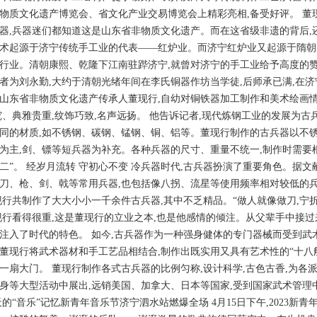
物质文化遗产博览会、省文化产业交易博览会上精彩亮相,备受好评。 董现
器,兵器迷们都知道这是山东省非物质文化遗产。而在这省级非遗的背后,
术起源于济宁传统手工业的代表——红炉业。而济宁红炉业又起源于隋朝、兴
行业。清朝康熙、乾隆下江南驻跸济宁,就曾对济宁的手工业给予高度的
者为刘永勤,大约于清朝光绪年间在李氏铜器作坊当学徒,后师承已满,在
山东省非物质文化遗产传承人董现行,自幼对铜铁器加工制作和美术绘画
究、典雅贵重,纹饰巧致,名声远扬。 他告诉记者,现代炼钢工业的发展为古
同的材质,如不锈钢、碳钢、锰钢、铜、铝等。董现行制作的古兵器以不锈
为主,剑、镖等短兵器为补充。各种兵器的尺寸、重量不统一,制作时需要
二”。 经岁月流转 守初心不变 冷兵器时代,古兵器扮演了重要角色。据文献
刀、枪、剑、戟等常用兵器,也包括像八拐、流星等使用频率相对较低的兵器
现行共制作了大大小小一千余件古兵器,其中不乏精品。“做人就像做刀,宁
现行看得很重,这是董现行的立业之本,也是他感情的倾注。从父辈手中接过
注入了时代的特色。 如今,古兵器作为一种强身健体的专门器械而受到武
董现行将武术器材和手工艺品相结合,制作出既实用又具有艺术性的“十八般
一扇大门。 董现行制作各式古兵器的比例匀称,设计科学,古色古香,为各
身等大型活动中展出,远销美国、加拿大、日本等国家,受到国家武术管理中
天的“音乐”记忆新青年音乐节济宁泗水站燃爆全场 4月15日下午,2023