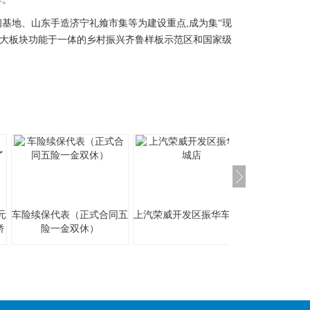
地、山东手造济宁礼飨市集等为建设重点,成为集“现
”四大板块功能于一体的乡村振兴齐鲁样板示范区和国家级
元
车险续保代表（正式合同五
上汽荣威开发区振华车城店
上汽荣威高
轿
险一金双休）