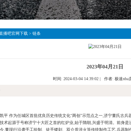
直播吧官网下载
>
链条
2023年04月21日
时间: 2024-03-04 14:39:02 | 作者:
极速nb
情
 作为任城区首批优良历史传统文化“两创”示范点之一,济宁董氏古兵
技术起源于号称济宁十大匠之首的红炉业,始于隋朝,兴盛于明清。前身是济
今,董现行沿袭手工绘制、徒手镂刻、双介质淬火等传统制作工艺,兵器制作