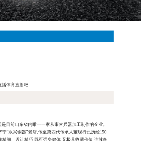
a直播体育直播吧
器是目前山东省内唯一一家从事古兵器加工制作的企业。
宁“永兴铜器”老店,传至第四代传承人董现行已历经150
精细、设计精巧,既可强身健体,又极具收藏价值,连续多