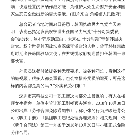
响、快速处置的归纳作战才能，为维护大众生命财产安全和国
家生态安全做出新的更大奉献。(图片来自 角峪镇人民政府）
总台记者当地时间24日得悉，韩国执政民力气党当天表
明，该党已指定议员权宁世出任国民力气党“十分对策委员
会”委员长，添补韩东勋空白，未来在“十分时期”带领韩国执
政党。权宁世是韩国政坛资深保守派政治人物，曾于朴槿惠政
府时期出任韩国驻华大使，在尹锡悦政府初期曾担任韩国一致
部长官。
外卖员送餐时被提各种无理要求、被各种刁难，看到这样
的短视频，很多人都会重视，也会怜惜外卖员的遭受，可是这
样的内容都是真的吗？“外卖员受刁难”？
深圳市某科技公司一职工屡次向部分主管反响，有人在楼
顶女生宿舍，单位主管让职工到楼顶去巡查。2018年10月30日
公司出具《劳作合同免除通知书》，称小张的行为严峻违背公
司《职工手册》《集团职工违纪处理办理规则》相关规则，依
《劳作合同法》第三十九条于2018年10月30日与小张正式免除
劳作合同。