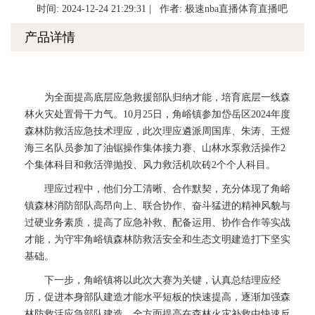
时间: 2024-12-24 21:29:31 | 作者:
极速nba直播体育直播吧
产品详情
为全面提高底层应急救援部队归纳才能，培育底层一线森
林火灾处置骨干力气。10月25日，角峪镇参加岱岳区2024年度
森林防救活应急技术理应，此次理应遴派周国库、朱涛、王煜
海三名队员参加了油锯操作集体接力赛、山林水泵救活操作2
个集体科目和救活弹抛投、风力救活机吹砖2个个人科目。
理应过程中，他们分工清晰、合作默契，充分体现了角峪
镇森林消防部队高昂向上、联合协作、奋斗猛进的精神风貌与
过硬业务素质，提高了应急补救、配备运用、协作合作等实战
才能，为守牢角峪镇森林防救活安全和生态文明建造打下坚实
基础。
下一步，角峪镇将以此次大赛为关键，认真总结理应经
历，促进本身部队建造才能水平短板的快速提高，逐渐加强森
林防救活应急部队建造，全方面提高在森林火灾补救中快速反