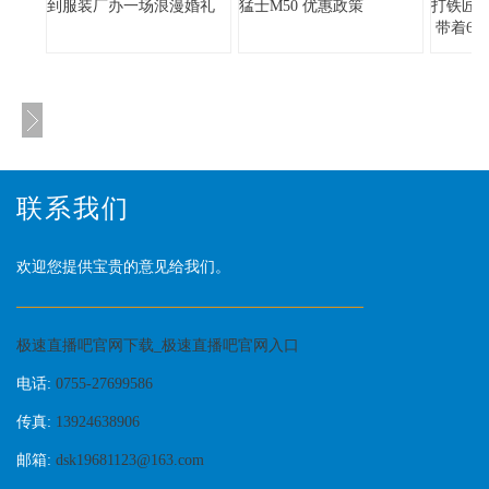
到服装厂办一场浪漫婚礼
猛士M50 优惠政策
打铁匠身
带着6
联系我们
欢迎您提供宝贵的意见给我们。
极速直播吧官网下载_极速直播吧官网入口
电话:
0755-27699586
传真:
13924638906
邮箱:
dsk19681123@163.com