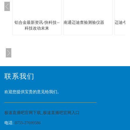
铝合金最新资讯-快科技--
南通迈迪查验测验仪器
迈迪今
科技改动未来
联系我们
欢迎您提供宝贵的意见给我们。
极速直播吧官网下载_极速直播吧官网入口
电话:
0755-27699586