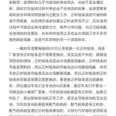
靠耐用；使用时间几乎与发动机寿命同步。但由于是金属结
构，因此它在旋转过程中势必会产生很高的热量，这就需要有
相应的冷却和润滑措施与之配合工作。正时链条虽然可做到终
身不用更换，但其维护成本却要比正时皮带高不少，且在使用
过程中可能还会有传递阻力大、噪声大等问题。与正式链条配
合使用的的张紧轮，在长时间使用之后也会出现因工作不良导
致的跳齿现象，这是汽车异响的另一个原因所在。
一般的车需要每隔8到10万公里更换一次正时链条，很多
厂家宣传正时链条是不需要更换的，其实这是不对的。随着使
用里程的增加，正时链条也是会出现磨损现象的，正时链条的
导板是塑料的，所以正时链条的导板也会出现磨损现象，有些
车的正时链条导板甚至会出现断裂现象。所以正时链条和正时
链条的导板是需要定期更换的。要更换正时链条是比较麻烦
的，所以建议车友们去专业的4s店更换，建议车友们不要去一
些路边的小修理厂更换。汽车的发动机都是有正时的，如果正
时乱了，那会影响发动机正常工作，甚至会导致发动机无法启
动。汽车的发动机都是有配气机构的，配气机构是有正时的，
配气机构就是通过正时链条驱动的。大部分汽车都在使用双顶