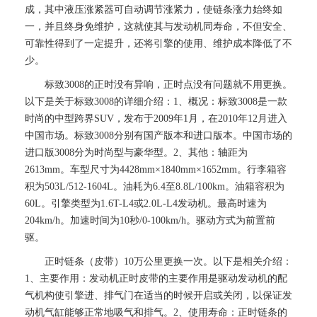
成，其中液压涨紧器可自动调节涨紧力，使链条涨力始终如
一，并且终身免维护，这就使其与发动机同寿命，不但安全、
可靠性得到了一定提升，还将引擎的使用、维护成本降低了不
少。
标致3008的正时没有异响，正时点没有问题就不用更换。
以下是关于标致3008的详细介绍：1、概况：标致3008是一款
时尚的中型跨界SUV，发布于2009年1月，在2010年12月进入
中国市场。标致3008分别有国产版本和进口版本。中国市场的
进口版3008分为时尚型与豪华型。2、其他：轴距为
2613mm。车型尺寸为4428mm×1840mm×1652mm。行李箱容
积为503L/512-1604L。油耗为6.4至8.8L/100km。油箱容积为
60L。引擎类型为1.6T-L4或2.0L-L4发动机。最高时速为
204km/h。加速时间为10秒/0-100km/h。驱动方式为前置前
驱。
正时链条（皮带）10万公里更换一次。以下是相关介绍：
1、主要作用：发动机正时皮带的主要作用是驱动发动机的配
气机构使引擎进、排气门在适当的时候开启或关闭，以保证发
动机气缸能够正常地吸气和排气。2、使用寿命：正时链条的