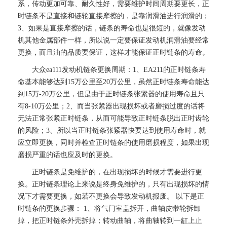
系，传动更加可靠、耐久性好，需要维护时间周期要更长，正
时链条不是直接和链轮直接摩擦的，是靠润滑油进行润滑的；
3、如果是直接摩擦的话，链条的寿命也是很短的，就像发动
机其他金属部件一样，所以说一定要保证发动机润滑油要经常
更换，而且油的品质要保证，这样才能保证正时链条的寿命。
大众ea111发动机链条更换周期：1、EA211的正时链条寿
命基本能够达到15万公里至20万公里，虽然正时链条寿命能达
到15万-20万公里，但是由于正时链条张紧器的使用寿命且只
有8-10万公里；2、而当张紧器出现损坏或者磨损过度的话将
无法正常张紧正时链条，从而可能导致正时链条脱出正时齿轮
的风险；3、所以当正时链条张紧器快要达到使用寿命时，就
应立即更换，同时并检查正时链条的使用磨损程度，如果出现
磨损严重的话也应及时的更换。
正时链条是免维护的，在出现损坏的时候才需要进行更
换。正时链条理论上来说是终身免维护的，只有出现损坏的情
况下才需要更换，如若不更换会导致发动机报废。 以下是正
时链条的更换步骤： 1、将气门室盖拆开，曲轴皮带轮拆卸
掉，把正时链条外壳拆掉；转动曲轴，将曲轴转到一缸上止