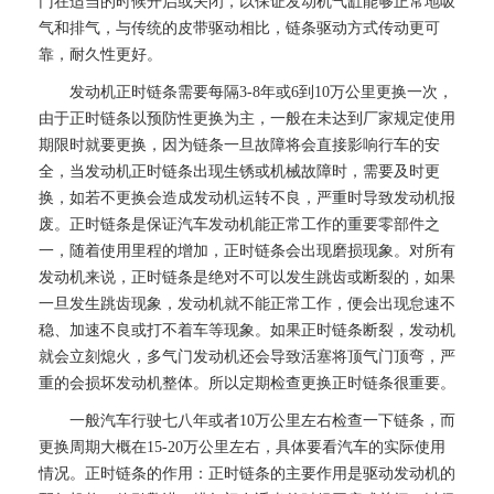
门在适当的时候开启或关闭，以保证发动机气缸能够正常地吸
气和排气，与传统的皮带驱动相比，链条驱动方式传动更可
靠，耐久性更好。
发动机正时链条需要每隔3-8年或6到10万公里更换一次，
由于正时链条以预防性更换为主，一般在未达到厂家规定使用
期限时就要更换，因为链条一旦故障将会直接影响行车的安
全，当发动机正时链条出现生锈或机械故障时，需要及时更
换，如若不更换会造成发动机运转不良，严重时导致发动机报
废。正时链条是保证汽车发动机能正常工作的重要零部件之
一，随着使用里程的增加，正时链条会出现磨损现象。对所有
发动机来说，正时链条是绝对不可以发生跳齿或断裂的，如果
一旦发生跳齿现象，发动机就不能正常工作，便会出现怠速不
稳、加速不良或打不着车等现象。如果正时链条断裂，发动机
就会立刻熄火，多气门发动机还会导致活塞将顶气门顶弯，严
重的会损坏发动机整体。所以定期检查更换正时链条很重要。
一般汽车行驶七八年或者10万公里左右检查一下链条，而
更换周期大概在15-20万公里左右，具体要看汽车的实际使用
情况。正时链条的作用：正时链条的主要作用是驱动发动机的