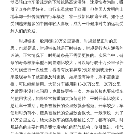
动员骑山地车沿规定的下坡线路高速滑降，速度快者为胜，吸
引了众多的爱好者。自行车虽然始于欧洲，但美国人发明的山
地车却一扫传统的自行车概念，将一股新风吹遍全球。如今已
受到越来越多的中国年轻人喜欢，成为一种健康时尚的运动受
到人们的欢迎。
时规链条一般用8到20万公里更换。时规就是正时的意
思，也就是说，时规链条就是正时链条，时规是行内人通俗的
叫法。正常情况下，时规链条是不需要更换的。实际当中，链
条的寿命根据车型不同差别比较大，可以每行驶十万公里保养
的时候进行一次检查，看看有没有异常(例如磨损或拉长)，如
果发现异常了就需要及时更换，如果没有异常，则不需要更
换，可以继续使用。大部分车能用到15-20万公里，20万公里
之后即使没什么问题，也最好更换一次。寿命长短也要依据车
的使用状况，如果经常拉重物大负荷运转，平时开车比较猛，
总让车干重活，链条被拉长的公里数就会缩短。开车较少，车
使用时负荷小，链条被拉长的公里数会很长。一般来说，到了
15万公里左右，绝大多数车的链条都被拉长了，都有响声。时
规链条的主要作用是驱动发动机的配气机构，使引擎进、排气