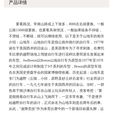
产品详情
要看路况。常骑山路或上下坡多，8000左右就要换。一般
公路15000就要换。也要看具体情况，一般如果链条不掉链，
不滑链，不断链，就可以继续使用。以下是关于山地车的相关
介绍：山地车：山地自行车是指公路外骑行的自行车，1977年
诞生于美国西岸的旧金山，是美国青年为了寻求刺激，在摩托
车比赛的越野场地上驾驶自行车进行花样比赛而派生发展起来
的车型。JoeBreeze以Breeze山地自行车为原型在1977年至1978
年之间完成设计和制造了9个系列的车型，Breeze的原型车现
在在美国史密森学会的国家博物馆收藏。历史起源：山地车是
专门为越野（丘陵，小径，原野及砂土碎石道等）行走而设计
的自行车，一九七七年诞生于美国西岸的旧金山。当时，一群
热衷于骑沙滩自行车在山坡上玩乐的年轻人，突发奇想：“要
是能骑着自行车从山上飞驰而下，一定非常有趣。”于是便开
始越野自行车的设计，正式命名为山地车则是在两年后的事。
从此，“速降竞技”作为体育比赛中的一个新项目崭露头脚，运