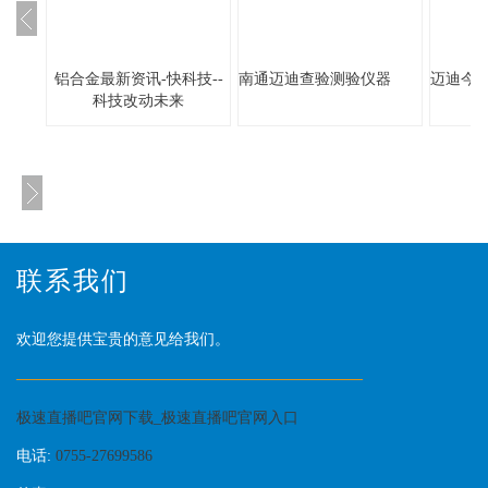
铝合金最新资讯-快科技--
南通迈迪查验测验仪器
迈迪今
科技改动未来
联系我们
欢迎您提供宝贵的意见给我们。
极速直播吧官网下载_极速直播吧官网入口
电话:
0755-27699586