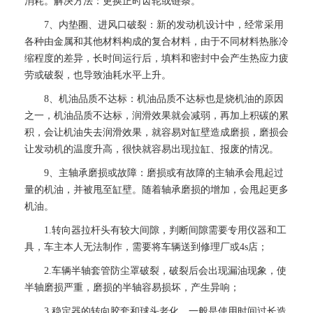
消耗。解决方法：更换正时齿轮或链条。
7、内垫圈、进风口破裂：新的发动机设计中，经常采用
各种由金属和其他材料构成的复合材料，由于不同材料热胀冷
缩程度的差异，长时间运行后，填料和密封中会产生热应力疲
劳或破裂，也导致油耗水平上升。
8、机油品质不达标：机油品质不达标也是烧机油的原因
之一，机油品质不达标，润滑效果就会减弱，再加上积碳的累
积，会让机油失去润滑效果，就容易对缸壁造成磨损，磨损会
让发动机的温度升高，很快就容易出现拉缸、报废的情况。
9、主轴承磨损或故障：磨损或有故障的主轴承会甩起过
量的机油，并被甩至缸壁。随着轴承磨损的增加，会甩起更多
机油。
1.转向器拉杆头有较大间隙，判断间隙需要专用仪器和工
具，车主本人无法制作，需要将车辆送到修理厂或4s店；
2.车辆半轴套管防尘罩破裂，破裂后会出现漏油现象，使
半轴磨损严重，磨损的半轴容易损坏，产生异响；
3.稳定器的转向胶套和球头老化，一般是使用时间过长造