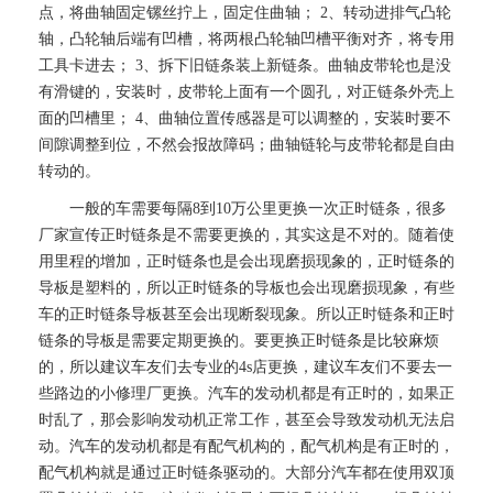
点，将曲轴固定镙丝拧上，固定住曲轴； 2、转动进排气凸轮
轴，凸轮轴后端有凹槽，将两根凸轮轴凹槽平衡对齐，将专用
工具卡进去； 3、拆下旧链条装上新链条。曲轴皮带轮也是没
有滑键的，安装时，皮带轮上面有一个圆孔，对正链条外壳上
面的凹槽里； 4、曲轴位置传感器是可以调整的，安装时要不
间隙调整到位，不然会报故障码；曲轴链轮与皮带轮都是自由
转动的。
一般的车需要每隔8到10万公里更换一次正时链条，很多
厂家宣传正时链条是不需要更换的，其实这是不对的。随着使
用里程的增加，正时链条也是会出现磨损现象的，正时链条的
导板是塑料的，所以正时链条的导板也会出现磨损现象，有些
车的正时链条导板甚至会出现断裂现象。所以正时链条和正时
链条的导板是需要定期更换的。要更换正时链条是比较麻烦
的，所以建议车友们去专业的4s店更换，建议车友们不要去一
些路边的小修理厂更换。汽车的发动机都是有正时的，如果正
时乱了，那会影响发动机正常工作，甚至会导致发动机无法启
动。汽车的发动机都是有配气机构的，配气机构是有正时的，
配气机构就是通过正时链条驱动的。大部分汽车都在使用双顶