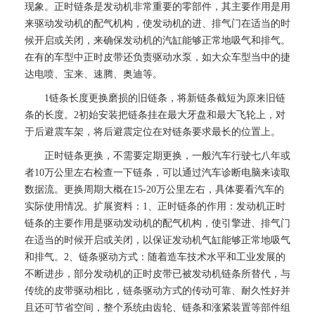
现象。正时链条是发动机非常重要的零部件，其主要作用是用
来驱动发动机的配气机构，使发动机的进、排气门在适当的时
候开启或关闭，来确保发动机的汽缸能够正常地吸气和排气。
在有的车型中正时皮带还负责驱动水泵，如大众车型当中的捷
达电喷、宝来、速腾、奥迪等。
1链条长度更换磨损的旧链条，将新链条截短为原来旧链
条的长度。2初始安装把链条挂在最大牙盘和最大飞轮上，对
于后避震车架，将后避震定位在对链条要求最长的位置上。
正时链条更换，不需要定期更换，一般汽车行驶七八年或
者10万公里左右检查一下链条，可以通过汽车诊断电脑来读取
数据流。更换周期大概在15-20万公里左右，具体要看汽车的
实际使用情况。扩展资料：1、正时链条的作用：发动机正时
链条的主要作用是驱动发动机的配气机构，使引擎进、排气门
在适当的时候开启或关闭，以保证发动机气缸能够正常地吸气
和排气。2、链条驱动方式：随着造车技术水平和工业发展的
不断进步，部分发动机的正时皮带已被发动机链条所替代，与
传统的皮带驱动相比，链条驱动方式的传动可靠、耐久性好并
且还可节省空间，整个系统由齿轮、链条和涨紧装置等部件组