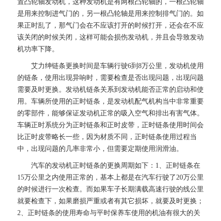
置凸轮轴发动机，这种发动机是有两根凸轮轴的，一根凸轮轴
是用来控制进气门的，另一根凸轮轴是用来控制排气门的。如
果正时乱了，那气门会在不应该打开的时候打开，还会在不应
该关闭的时候关闭，这样可能会损伤发动机，并且会导致发动
机功率下降。
艾力绅链条更换时间是车辆行驶6到8万公里，发动机使用
的链条，使用出现异响时，需要检查是否出现问题，出现问题
需要及时更换。发动机链条关系到发动机能否正常的启动和使
用。车辆所使用的正时链条，是发动机配气机构当中非常重要
的零部件，能够保证发动机正常的吸入空气和排出有害气体。
车辆正时系统分为正时链条和正时皮带，正时链条使用时间会
比正时皮带略长一些，因为材质不同，正时链条使用过程当
中，出现问题的几率非常小，但需要定期使用润滑油。
汽车的发动机正时链条的更换周期如下：1、正时链条在
15万公里之内使用正常的，基本上都是在汽车行驶了20万公里
的时候进行一次检查。而如果车子长期满载高速行驶的线公里
就要检查下，如果磨损严重或者有其它损坏，就要及时更换；
2、正时链条的使用寿命与平时保养车使用的机油有很大的关