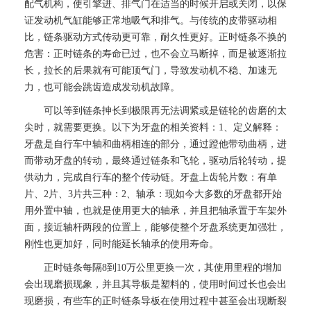
配气机构，使引擎进、排气门在适当的时候开启或关闭，以保
证发动机气缸能够正常地吸气和排气。与传统的皮带驱动相
比，链条驱动方式传动更可靠，耐久性更好。正时链条不换的
危害：正时链条的寿命已过，也不会立马断掉，而是被逐渐拉
长，拉长的后果就有可能顶气门，导致发动机不稳、加速无
力，也可能会跳齿造成发动机故障。
可以等到链条抻长到极限再无法调紧或是链轮的齿磨的太
尖时，就需要更换。以下为牙盘的相关资料：1、定义解释：
牙盘是自行车中轴和曲柄相连的部分，通过蹬他带动曲柄，进
而带动牙盘的转动，最终通过链条和飞轮，驱动后轮转动，提
供动力，完成自行车的整个传动链。牙盘上齿轮片数：有单
片、2片、3片共三种：2、轴承：现如今大多数的牙盘都开始
用外置中轴，也就是使用更大的轴承，并且把轴承置于车架外
面，接近轴杆两段的位置上，能够使整个牙盘系统更加强壮，
刚性也更加好，同时能延长轴承的使用寿命。
正时链条每隔8到10万公里更换一次，其使用里程的增加
会出现磨损现象，并且其导板是塑料的，使用时间过长也会出
现磨损，有些车的正时链条导板在使用过程中甚至会出现断裂