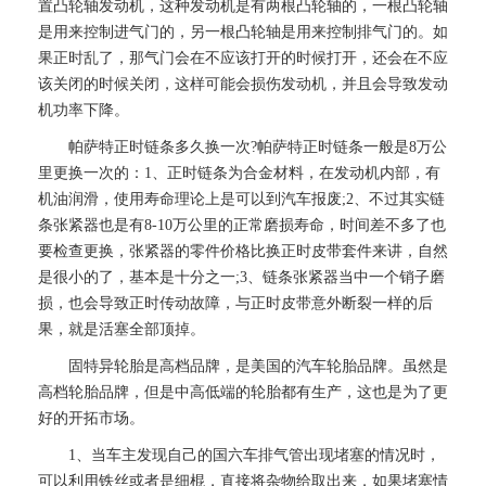
置凸轮轴发动机，这种发动机是有两根凸轮轴的，一根凸轮轴
是用来控制进气门的，另一根凸轮轴是用来控制排气门的。如
果正时乱了，那气门会在不应该打开的时候打开，还会在不应
该关闭的时候关闭，这样可能会损伤发动机，并且会导致发动
机功率下降。
帕萨特正时链条多久换一次?帕萨特正时链条一般是8万公
里更换一次的：1、正时链条为合金材料，在发动机内部，有
机油润滑，使用寿命理论上是可以到汽车报废;2、不过其实链
条张紧器也是有8-10万公里的正常磨损寿命，时间差不多了也
要检查更换，张紧器的零件价格比换正时皮带套件来讲，自然
是很小的了，基本是十分之一;3、链条张紧器当中一个销子磨
损，也会导致正时传动故障，与正时皮带意外断裂一样的后
果，就是活塞全部顶掉。
固特异轮胎是高档品牌，是美国的汽车轮胎品牌。虽然是
高档轮胎品牌，但是中高低端的轮胎都有生产，这也是为了更
好的开拓市场。
1、当车主发现自己的国六车排气管出现堵塞的情况时，
可以利用铁丝或者是细棍，直接将杂物给取出来，如果堵塞情