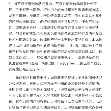
3、将节点压进到传动链条内，节点外部与传动链条外侧平
行，不要有突出部分。假如用户的自行车经常调速出现故障，
调速不顺畅，滑链等，传动链条基本坏了。例如在常见的几个
齿轮部位还能凑活，但假如调速到不常见档位，便会产生噪
音，或调速不合格，又或是传动链条在链盘上落不到底的状
况。但那样的状况也会是因为传动链条造成齿轮链盘的相互毁
坏还不能确切分辨。假如用户的手上有备用传动链条，那么用
户可以用旧传动链条和新传动链条最一下比照。测定每十个曲
轴销钉相互间的间距和新传动链条的测定数据信息做比照，假
如长度超过1mm，那么用户就需要更换了。一般传动链条的
长度都在108节左右，所以假如十节长了1mm，那么整个拉长
的程度已经超过了1cm。
帕萨特正时链条更换：如保养维护得好，更换周期可达15
万公里左右，根据大众官方保养手册的说法是终身免维护的。
正时链条，由于它是金属材质，正时链条就几乎没有太多弹性
可言，因此它在与发动机的连接时就会比正时皮带多一个张紧
轮。这个部件的作用就是让正时链条可以自动调节张力，以达
到链条与转动部件之间的紧密贴合。正时链条的主要优点是可