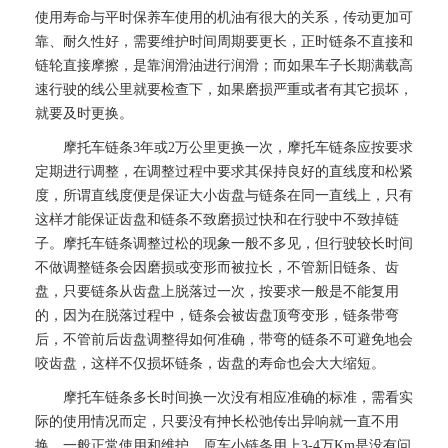
使用寿命与平时保养车使用的机油有很大的关系，传动更加可
靠、耐久性好，需要维护时间周期要更长，正时链条不直接和
链轮直接摩擦，是靠润滑油进行润滑；而如果车子长期满载高
速行驶的线公里就要检查下，如果磨损严重或者有其它损坏，
就要及时更换。
摩托车链条3年或2万公里更换一次，摩托车链条应按要求
定期进行调整，在调整过程中要求其保持良好的直线度和松紧
度，所谓直线度便是保证大小齿盘与链条在同一直线上，只有
这样才能保证齿盘和链条不致磨损过快和在行驶中不致掉链
子。摩托车链条调整过松的现象一般不多见，但行驶较长时间
不做调整链条会因磨损或变形而被拉长，不管新旧链条、齿
盘，只要链条从齿盘上脱落过一次，按要求一般是不能复用
的，因为在脱落过程中，链条会被齿盘顶弯变形，链条带弯
后，不管前后齿盘调整得如何准确，带弯的链条不可避免地会
咬齿盘，这样不仅损坏链条，齿盘的寿命也会大大缩短。
摩托车链条多长时间换一次没有相应准确的标准，需看实
际的使用情况而定，只要没有抻长松弛传出异响就一直不用
换。一般正常使用和维护，原车小链条用上3-4万Km是没有问