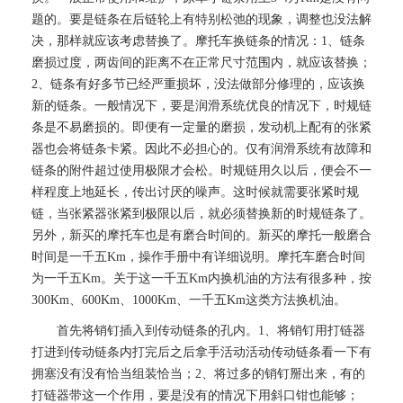
题的。要是链条在后链轮上有特别松弛的现象，调整也没法解
决，那样就应该考虑替换了。摩托车换链条的情况：1、链条
磨损过度，两齿间的距离不在正常尺寸范围内，就应该替换；
2、链条有好多节已经严重损坏，没法做部分修理的，应该换
新的链条。一般情况下，要是润滑系统优良的情况下，时规链
条是不易磨损的。即便有一定量的磨损，发动机上配有的张紧
器也会将链条卡紧。因此不必担心的。仅有润滑系统有故障和
链条的附件超过使用极限才会松。时规链用久以后，便会不一
样程度上地延长，传出讨厌的噪声。这时候就需要张紧时规
链，当张紧器张紧到极限以后，就必须替换新的时规链条了。
另外，新买的摩托车也是有磨合时间的。新买的摩托一般磨合
时间是一千五Km，操作手册中有详细说明。摩托车磨合时间
为一千五Km。关于这一千五Km内换机油的方法有很多种，按
300Km、600Km、1000Km、一千五Km这类方法换机油。
首先将销钉插入到传动链条的孔内。1、将销钉用打链器
打进到传动链条内打完后之后拿手活动活动传动链条看一下有
拥塞没有没有恰当组装恰当；2、将过多的销钉掰出来，有的
打链器带这一个作用，要是没有的情况下用斜口钳也能够；