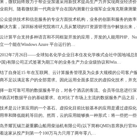
，微软始终致力于帮企业加速采用新技术提高生产力并实现商业经济价值
业前列。随着微软新一代商业平台在国内测量行业领军企业海克斯康测量
众提供技术和信息服务的专业方面技术机构，业务的创新和服务的效率
解决方案，深圳标准研究院将IT人员从繁琐的IT资源管理当中解放出来
算平台支持多种语言和不同框架开发的应用，开发的人能用PHP、Node.
一个能在Windows Azure 平台运行的…
12年7月26日——全球知名化学企业日本住友化学株式会社中国地域总部
中国)有限公司正式签署为期三年的业务生产力企业级协议和Win…
自身近15 年在互联网、云计算服务管理及为众多大规模的公司客户
商不足以满足客户的全部需求。因此运用全面多层次的虚拟化技术，并充
一款可靠可用的数据服务平台，对各个酒店的客流、会员等信息进行深
8酒店对数据平台的基础要求。在对比了市场上主流的数据服务产品之后
术是云计算应用的一个基石。虚拟化目前比较基本的应用是通过虚拟化
用率和降低能耗等目的。然而，云的应用能够换一种形式：将一些把一些
耀瓦锡兰菱重麟山船用柴油机有限公司(以下简称QMD)首席执行官Rien Ho
着这家从投产到第一个100万马力只用了两年零八…