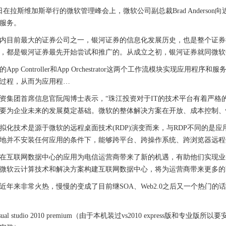
在拉斯维加斯举行的微软管理峰会上，微软公司副总裁Brad Anderson
服务。
目前最大的证券公司之一，银河证券的信息化发展历史，也是整个证券
，都是银河证券最先开始尝试和推广的。从成立之初，银河证券就同微软
 Controller和App Orchestrator这两个工作流模块实现应用程序和服务
过程，从而为应用程…
团首席信息官阮闯博士表示，“珠江投资对于IT的技术平台有着严格
要为企业未来的发展奠定基础。微软的整体解决方案在开放、成本控制、
技术是源于微软的远程桌面技术(RDP)演变而来，与RDP不同的是应
地并不安装任何应用的条件下，能够跨平台、跨操作系统、跨浏览器远程
联网数据中心的应用为电信运营商带来了新的机遇，有助他们实现业务转型
微软云计算技术和解决方案构建互联网数据中心，将为运营商带来更多的
来非常火热，慢慢的变成了目前继SOA、Web2.0之后又一个热门的话题。Go
l studio 2010 premium（由于本机装过vs2010 express版和