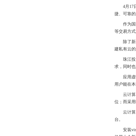
4月17日
捷、可靠的
作为国内
等交易方式
除了新的App
建私有云的
珠江投资集
求，同时也
应用虚拟化
用户能在本
云计算在互
位；而采用
云计算近年
台。
安装visua