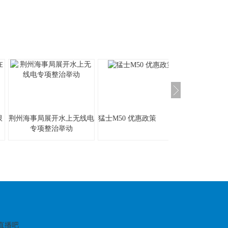
限
荆州海事局展开水上无线电
猛士M50 优惠政策
打铁匠身世的
专项整治举动
带着6个农
车
:
育直播吧