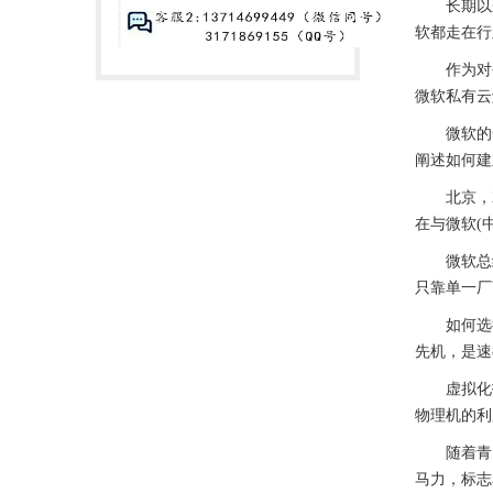
长期以来
软都走在行
作为对公
微软私有云
微软的云计
阐述如何建立
北京，20
在与微软(
微软总结了
只靠单一厂
如何选择
先机，是速
虚拟化技
物理机的利
随着青岛齐
马力，标志