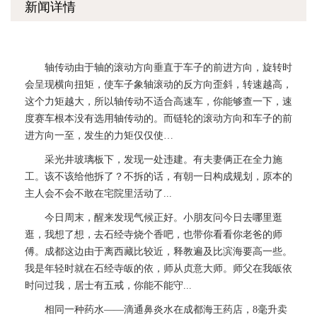
新闻详情
轴传动由于轴的滚动方向垂直于车子的前进方向，旋转时
会呈现横向扭矩，使车子象轴滚动的反方向歪斜，转速越高，
这个力矩越大，所以轴传动不适合高速车，你能够查一下，速
度赛车根本没有选用轴传动的。而链轮的滚动方向和车子的前
进方向一至，发生的力矩仅仅使…
采光井玻璃板下，发现一处违建。有夫妻俩正在全力施
工。该不该给他拆了？不拆的话，有朝一日构成规划，原本的
主人会不会不敢在宅院里活动了...
今日周末，醒来发现气候正好。小朋友问今日去哪里逛
逛，我想了想，去石经寺烧个香吧，也带你看看你老爸的师
傅。成都这边由于离西藏比较近，释教遍及比滨海要高一些。
我是年轻时就在石经寺皈的依，师从贞意大师。师父在我皈依
时问过我，居士有五戒，你能不能守...
相同一种药水——滴通鼻炎水在成都海王药店，8毫升卖