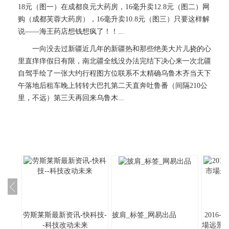
18元（图一）在成都良元大药房，16毫升卖12.8元（图二）网
购（成都芙蓉大药房），16毫升卖10.8元（图三）只要这样解
说——海王药店想钱想疯了！！...
一向没去过新疆近几年的新疆热和那些绝美大片儿挠的心
里直痒痒假日有限，南北疆全线没办法完结下决心来一次北疆
自驾手绘了一张大约行程图方位联系不太精确乌鲁木齐当天下
午落地后租车晚上转转大巴扎第二天直奔吐鲁番（间隔210公
里，不远）第三天再回来乌鲁木...
劳斯莱斯最新资讯-快科技-
披肩_标签_网易出品
2016
-科技改动未来
場远景