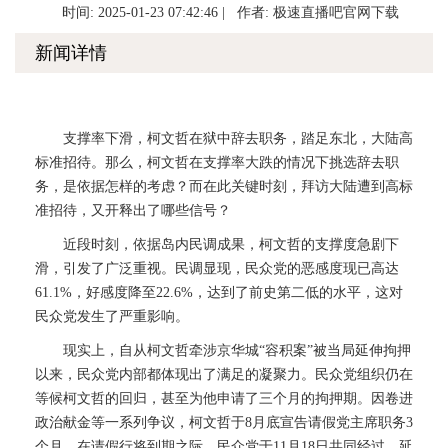
时间: 2025-01-23 07:42:46 | 作者:
极速直播吧官网下载
新闻详情
支撑率下滑，柯文哲在狱中辞去职务，踏足东北，大陆高
标准招待。那么，柯文哲在支撑率大跌的情况下挑选辞去职
务，是依据怎样的考虑？而在此关键时刻，拜访大陆遭到高标
准招待，又开释出了哪些信号？
近段时刻，依据岛内民调成果，柯文哲的支撑度急剧下
滑，引发了广泛重视。民调显现，民众党的恶感度现已高达
61.1%，好感度降至22.6%，达到了前史第二低的水平，这对
民众党发生了严重影响。
现实上，自从柯文哲牵涉京华城“容积案”被当局延伸拘押
以来，民众党内部都体现出了满足的凝聚力。民众党组织仍在
等候柯文哲的回归，甚至为他申请了三个月的拘押期。因卷进
政治献金等一系列争议，柯文哲于8月底宣告请假党主席职务3
个月。在请假行将到期之际，民众党于11月18日共同经过，延