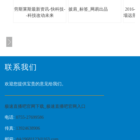
劳斯莱斯最新资讯-快科技-
披肩_标签_网易出品
2016
-科技改动未来
場远景
联系我们
欢迎您提供宝贵的意见给我们。
极速直播吧官网下载_极速直播吧官网入口
电话:
0755-27699586
传真:
13924638906
邮箱:
dsk19681123@163.com