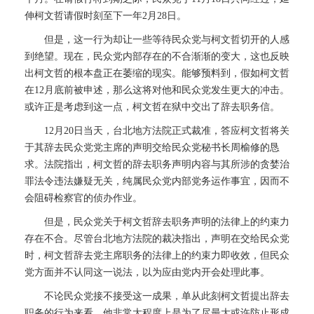
伸柯文哲请假时刻至下一年2月28日。
但是，这一行为却让一些等待民众党与柯文哲切开的人感
到绝望。现在，民众党内部存在的不合渐渐的变大，这也反映
出柯文哲的根本盘正在萎缩的现实。能够预料到，假如柯文哲
在12月底前被申述，那么这将对他和民众党发生更大的冲击。
或许正是考虑到这一点，柯文哲在狱中交出了辞去职务信。
12月20日当天，台北地方法院正式裁准，答应柯文哲将关
于其辞去民众党党主席的声明交给民众党秘书长周榆修的恳
求。法院指出，柯文哲的辞去职务声明内容与其所涉的贪婪治
罪法令违法嫌疑无关，纯属民众党内部党务运作事宜，因而不
会阻碍检察官的侦办作业。
但是，民众党关于柯文哲辞去职务声明的法律上的约束力
存在不合。尽管台北地方法院的裁决指出，声明在交给民众党
时，柯文哲辞去党主席职务的法律上的约束力即收效，但民众
党方面并不认同这一说法，以为应由党内开会处理此事。
不论民众党接不接受这一成果，单从此刻柯文哲提出辞去
职务的行为来看，他非常大程度上是为了尽最大或许防止形成