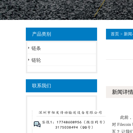
产品类别
首页
>
新闻
链条
链轮
联系我们
新闻详
此前，La
对 Fil
瓦？ 让我们