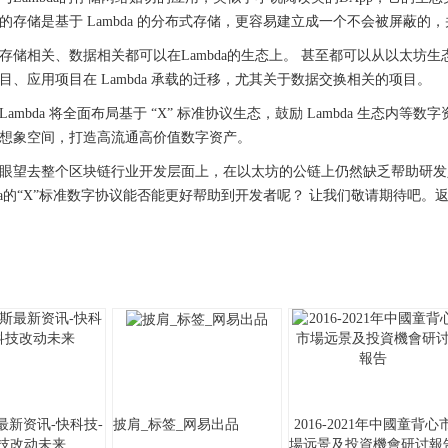
的存储是基于 Lambda 的分布式存储，更容易建立成一个不会被屏蔽的
相关、数据相关都可以在Lambda的生态上。 甚至都可以从以太坊生态移植过
目、应用项目在 Lambda 承载的迁移，尤其关于数据交换相关的项目。
bda 将全面布局基于 “X” 标准协议生态，鼓励 Lambda 生态内等数字资
想象空间，打造高流通高价值数字资产。
望去整个区块链行业开发层面上，在以太坊的公链上仍然缺乏帮助研发
bda的“X”标准数字协议能否能更好帮助到开发者呢？ 让我们敬请期待吧
最新资讯-快科技-
披肩_标签_网易出品
2016-2021年中國童背心
科技改动未来
場远景及投資機會研讨報