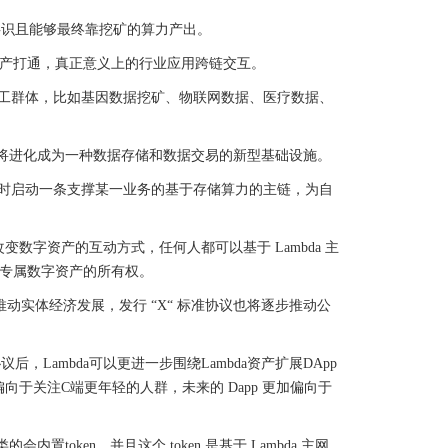
具备共识且能够最终靠挖矿的算力产出。
行资产打通，真正意义上的行业应用跨链交互。
矿工群体，比如基因数据挖矿、物联网数据、医疗数据、
链未来将进化成为一种数据存储和数据交易的新型基础设施。
实时启动一条支撑某一业务的基于存储算力的主链，为自
改变数字资产的互动方式，任何人都可以基于 Lambda 主
专属数字资产的所有权。
动实体经济发展，发行 “X“ 标准协议也将逐步推动公
，Lambda可以更进一步围绕Lambda资产扩展DApp
向于关注C端更年轻的人群，未来的 Dapp 更加偏向于
oken，并且这个 token 是基于 Lambda 主网