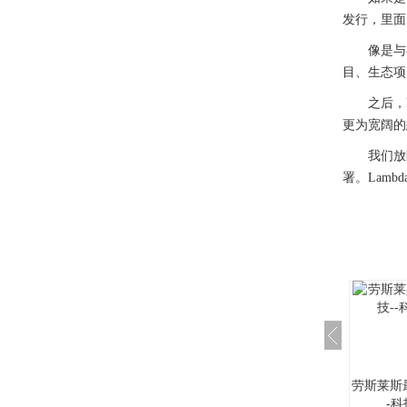
发行，里面
像是与存储
目、生态项
之后，Lam
更为宽阔的
我们放眼
署。Lam
劳斯莱斯
-