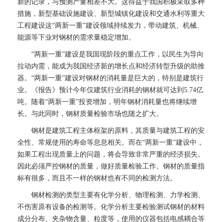
新的记录，与预测产量相差不大。这得益于我国积极采取多种
措施，新型基础设施建设、新型城镇化建设和交通水利等重大
工程建设这“两新一重”建设领域持续发力，带动建筑、机械、
能源等下业对钢材的需求量稳定增加。
“两新一重”建设是我国现阶段的重点工作，以民生为导向
拉动内需，能成为我国经济新的增长点和经济转型升级的助推
器。“两新一重”建设对钢材的消耗量是巨大的，特别是建筑行
业。《报告》预计今年仅建筑行业消耗的钢材就可达到5.74亿
吨。随着“两新一重”投资增加，明年钢材消耗量也将继续增
长。与此同时，钢材质量检验市场也随之扩大。
钢材是建筑工程主体框架的原料，其质量与建筑工程的安
全性、常规使用的寿命等息息相关。而在“两新一重”建设中，
如果工程出现质量上的问题，将会导致非常严重的经济损失。
因此必须严控钢材的质量，做好质量检验工作。钢材的质量指
标有很多，而且不一样的钢材也有不同的检测方法。
钢材检测的类型主要有化学分析、物理检测、力学检测、
不伤害原有设备的检测等。化学分析主要检验测试钢材的材料
成分分布、夹杂物含量、粒度等，使用的仪器包括电感耦合等