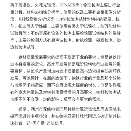
离子质谱仪、火花光谱仪、ICP-AES等；物理检测主要进行金
相分析、材料热物性分析等，使用的仪器主要有金相图像分析
仪、X射线衍射分析仪等；力学检验测试针对钢材的硬度、拉
伸、扭曲等力学性能，主要使用各类力学试验机，如万能材料
试验机等；不伤害原有设备的检测主要检验测试钢结构的裂缝
等，主要的检测方式有超声波检测、射线检测、磁粉检测、渗
透检验测试等。
钢材质量发展要求的提高不仅是下业的要求，也是钢铁行
业本身发展的需求。高水平发展仍是现阶段钢铁行业发展的重
要目标，从追求产量增加向追求质量提高与追求绿色低碳环保
发展。可以预计，在新的政策下，钢铁行业的产量及那个始终
与市场需求相适应，而不会再出现大幅度的增长，但是依靠现
有的庞大体量以及对钢材质量慢慢的升高要求，钢材检验测试
市场不但不会受一定的影响，反而会有更大的需求。
近期，湖州市无线电管理局持续对亚运场馆及周边区域电
磁环境进行专项整治，并在德清亚运排球馆附近准确识别并快
速处置一起“黑广播”违法信号。